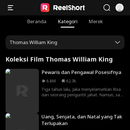
Beranda
Kategori
Merek
Thomas William King
Koleksi Film Thomas William King
Pewaris dan Pengawal Posesifnya
6.8M
62.3k
Tiga tahun lalu, Jaka menyelamatkan Risa
dari seorang penguntit jahat. Namun, saat
mereka berdua bertemu kembali,
kesalahpahaman membuat mereka
menjadi bermusuhan. Sekarang,
Uang, Senjata, dan Natal yang Tak
keselamatan Risa kembali terancam,
ayahnya Risa menyewa Jaka untuk menjadi
Terlupakan
pengawal pribadinya. Ketika kini mereka