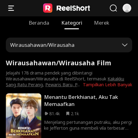
Beranda
Kategori
Merek
Wirausahawan/Wirausaha
Wirausahawan/Wirausaha Film
Jelajahi 178 drama pendek yang dibintangi
Wirausahawan/Wirausaha di ReelShort, termasuk
Kakakku
Sang Ratu Perang
,
Pewaris Baru, P
...
Tampilkan Lebih Banyak
Menantu Berkhianat, Aku Tak
Memaafkan
81.4k
2.1k
Menjelang pertunangan putraku, aku pergi
ke Jefferton guna membeli vila terbesar
untuk calon menantuku. Tak disangka, aku