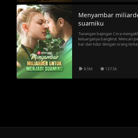
Menyambar miliard
suamiku
Tunangan bajingan Cora mengakh
keluarganya bangkrut. Mencari pe
bar dan tidur dengan orang terkay
adalah paman bajingan!
8.5M
137.5k