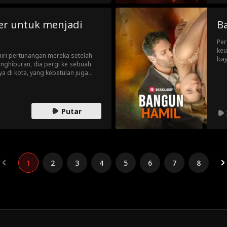
er untuk menjadi
B
Per
keu
iri pertunangan mereka setelah
bay
nghiburan, dia pergi ke sebuah
mun
a di kota, yang kebetulan juga
mel
Putar
1
2
3
4
5
6
7
8