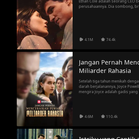
Ethan Cole adalah seorang CEO b
perusahaannya. Dia sombong, bril
tidak akan berhenti sampai menda
yang dia inginkan ... adalah hati S
4.1M
74.4k
Jangan Pernah Menc
Miliarder Rahasia
Setelah tiga tahun menikah denga
darah berjalanannya, Joyce Powell 
mengira Joyce adalah gadis yan
karena uang, padahal dia adalah 
Tristan memenangkan kembali hati
cinta pada William Pope yang leb
4.6M
110.4k