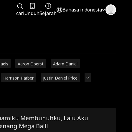
Bahasa indonesia
cari
Unduh
Sejarah
haels
Aaron Oberst
Adam Daniel
Harrison Harber
Justin Daniel Price
uamiku Membunuhku, Lalu Aku
enang Mega Ball!