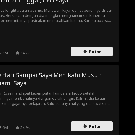
lamat tinggal, CEO saya
es Knight adalah bosmu. Menawan, kaya, dan sepenuhnya di luar
as. Berkencan dengan dia mungkin menghancurkan kariermu,
api mencintainya pasti akan mematahkan hatimu. Karena apa yang
ih buruk daripada mengetahui bahwa kamu menginginkan
uatu, selain mengetahui bahwa kamu tidak bisa memilikinya?
Putar
2.3M
34.2k
0 Hari Sampai Saya Menikahi Musuh
uami Saya
ir Rose mendapat kesempatan lain dalam hidup setelah
minya membunuhnya dengan darah dingin. Kali ini, dia keluar
uk mengajarinya pelajaran. Satu -satunya hal yang dia lewatkan
am perencanaannya yang cermat adalah jatuh cinta pada Nathan
bes, pewaris playboy yang tinggi dan tampan bagi keluarga
bes. Apakah ini kesalahan lain atau kesempatan kedua dalam
ta?
Putar
3.6M
54.9k