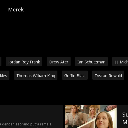
Merek
Jordan Roy Frank
Drew Ater
Ian Schutzman
J.J. Mic
kles
Thomas William King
Griffin Blazi
Tristan Rewald
S
M
a dengan seorang putra remaja,