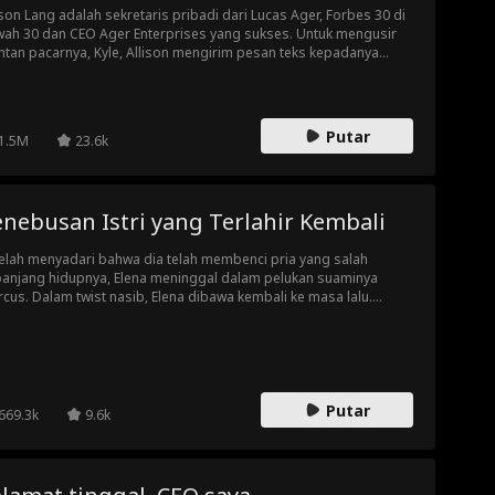
ison Lang adalah sekretaris pribadi dari Lucas Ager, Forbes 30 di
ah 30 dan CEO Ager Enterprises yang sukses. Untuk mengusir
tan pacarnya, Kyle, Allison mengirim pesan teks kepadanya
wa dia sekarang berkencan dengan Lucas Ager. Namun, apa
g terjadi ketika kejadian tak terduga terjadi dan seluruh
usahaan melihat pesan teksnya?! Akankah Lucas Ager
ecatnya... ataukah rahasia dari masa lalu mereka terungkap?
Putar
1.5M
23.6k
nebusan Istri yang Terlahir Kembali
elah menyadari bahwa dia telah membenci pria yang salah
anjang hidupnya, Elena meninggal dalam pelukan suaminya
cus. Dalam twist nasib, Elena dibawa kembali ke masa lalu.
um terlambat, dia masih punya waktu untuk mengubah
alanya. Dalam kehidupan ini, dia tidak akan membenci suaminya
 dia akan melindunginya dengan cara apa pun.
Putar
669.3k
9.6k