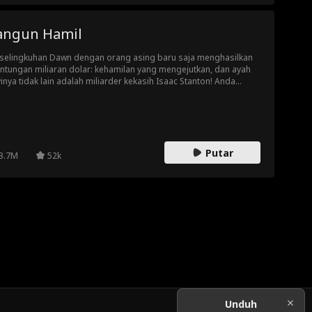
angun Hamil
selingkuhan Dawn dengan orang asing baru saja menghasilkan
ntungan miliaran dolar: kehamilan yang mengejutkan, dan ayah
inya tidak lain adalah miliarder kekasih Isaac Stanton! Anda
gkin mengira Dawn mendapatkan jackpot… kecuali mengapa dia
arikan diri?!
Putar
3.7M
52k
Unduh