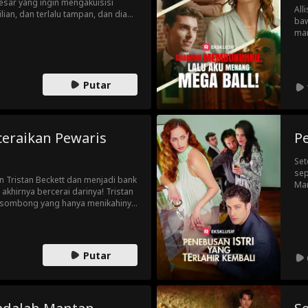
esar yang ingin mengakuisisi
All
ian, dan terlalu tampan, dan dia
baw
patkan apa yang dia inginkan, dan
man
arah.
bah
yan
per
mem
Putar
eraikan Pewaris
Pe
Set
sep
n Tristan Beckett dan menjadi bank
Mar
akhirnya bercerai darinya! Tristan
Bel
g sombong yang hanya menikahinya
seg
pewaris miliarder rahasia! Akankah
...
 Joyce? Ataukah dia akan jatuh
ih muda dan imut?
Putar