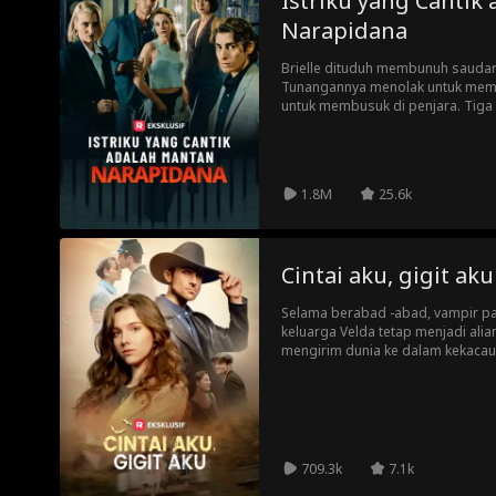
Istriku yang Cantik
Narapidana
Brielle dituduh membunuh sauda
Tunangannya menolak untuk mem
untuk membusuk di penjara. Tiga 
pembebasannya, Brielle bekerja 
Orang asing yang misterius dan 
tangan padanya ... tetapi mungki
daripada apa yang memenuhi mat
1.8M
25.6k
Cintai aku, gigit aku
Selama berabad -abad, vampir pal
keluarga Velda tetap menjadi alian
mengirim dunia ke dalam kekacau
sebelumnya. Aliansi ini terancam
tampaknya normal Sammantha Eva
Dracula yang dimiliki oleh Alarik
menentukan pada Malam Tahun Ba
selamanya…
709.3k
7.1k