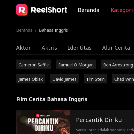
Beranda
Kategori
Beranda
/
Bahasa Inggris
Aktor
Aktris
Identitas
Alur Cerita
Cameron Saffle
Samuel O Morgan
Ben Armstrong
James Oblak
David James
Tim Stein
Chad Wrin
Film Cerita Bahasa Inggris
Percantik Diriku
Sarah Loren adalah seorang jand