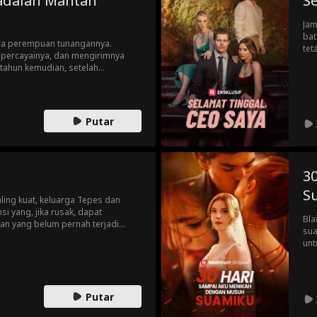
 adalah Mantan
Se
Jam
bat
ra perempuan tunangannya.
tet
percayainya, dan mengirimnya
leb
tahun kemudian, setelah
ses
untuk membuktikan kepolosannya.
tampan, Jay, memberikan uluran
n ada lebih banyak baginya
a.
Putar
3
S
ing kuat, keluarga Tepes dan
si yang, jika rusak, dapat
Bla
an yang belum pernah terjadi
sua
 oleh seorang gadis manusia yang
unt
ns, seorang pelayan di Club
dal
 Tepes yang kuat. Suatu malam yang
For
ru, dunia akan diubah
For
cin
Putar