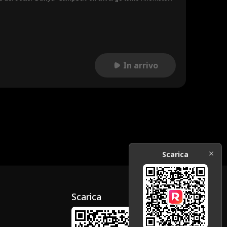
padre del suo ex.
In arrivo
Scarica
Scarica