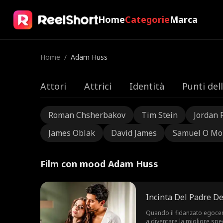
Home
Categorie
Marca
Home
/
Adam Huss
Attori
Attrici
Identità
Punti del
Roman Chsherbakov
Tim Stein
Jordan 
James Oblak
David James
Samuel O Mo
Film con mood Adam Huss
Incinta Del Padre De
Quando il fidanzato egocent
a diventare la migliore spe