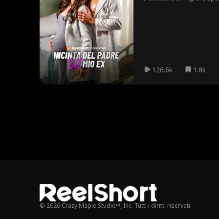
quanto spietato, che si riv
126.6k
1.8k
© 2026 Crazy Maple Studio™, Inc. Tutti i diritti riservati.