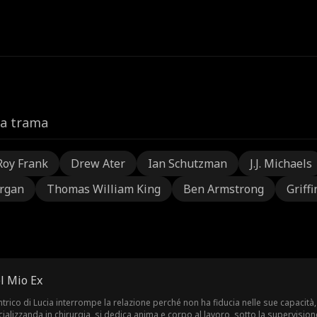
la trama
Roy Frank
Drew Ater
Ian Schutzman
J.J. Michaels
rgan
Thomas William King
Ben Armstrong
Griffi
l Mio Ex
rico di Lucia interrompe la relazione perché non ha fiducia nelle sue capacità, 
cializzanda in chirurgia, si dedica anima e corpo al lavoro, sotto la supervis