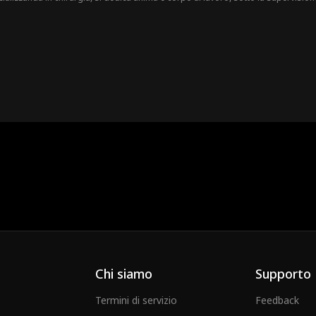
ela essere il padre del suo futuro bambino e, cosa peggiore di tutte... anche il 
Chi siamo
Supporto
Termini di servizio
Feedback