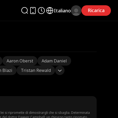
Ricarica
Italiano
Aaron Oberst
Adam Daniel
n Blazi
Tristan Rewald
lei si ripromette di dimostrargli che si sbaglia. Determinata
ione del dottor Dawyer Campbell: un chirurgo tanto rinomato