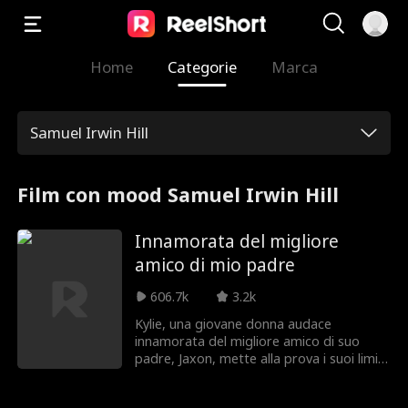
Home
Categorie
Marca
Samuel Irwin Hill
Film con mood Samuel Irwin Hill
Innamorata del migliore
amico di mio padre
606.7k
3.2k
Kylie, una giovane donna audace
innamorata del migliore amico di suo
padre, Jaxon, mette alla prova i suoi limiti
seducendolo con il suo fascino. Mentre
Jaxon fatica a resisterle, la tensione tra