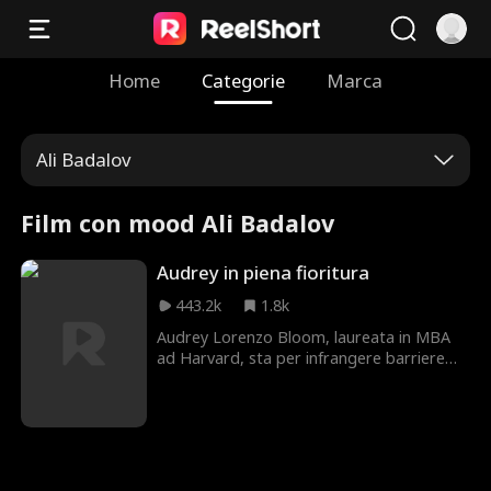
Home
Categorie
Marca
Ali Badalov
Film con mood Ali Badalov
Audrey in piena fioritura
443.2k
1.8k
Audrey Lorenzo Bloom, laureata in MBA
ad Harvard, sta per infrangere barriere
come prima CEO donna e non bianca del
potente conglomerato BloomCo. Si è
preparata per anni, usando persino un
alias come donna delle pulizie latina per
imparare i meccanismi interni dell'azienda.
Alla vigilia del banchetto di presentazione,