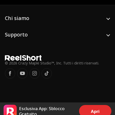
Audrey scopre che il suo fidanzato pensa
che sia un'immigrata clandestina e
pianifica di truffarla e deportarla, i
Chi siamo
dirigenti senior stanno complottando un
colpo di stato per mettere al comando
sua cugina bianca, e il suo nemico più
acerrimo dall'infanzia, Ryder Marlow,
Supporto
potrebbe non essere affatto suo nemico...
© 2026 Crazy Maple Studio™, Inc. Tutti i diritti riservati.
Esclusiva App: Sblocco
Apri
Gratuito