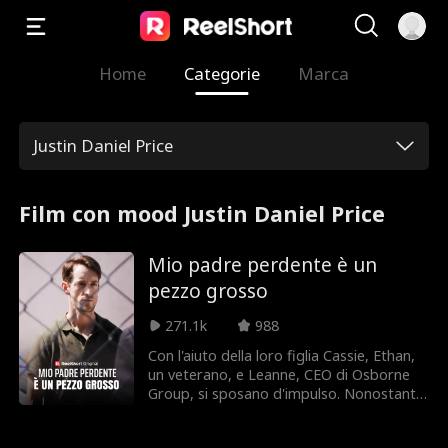
Home
Categorie
Marca
Justin Daniel Price
Film con mood Justin Daniel Price
Mio padre perdente è un
pezzo grosso
271.1k
988
Con l'aiuto della loro figlia Cassie, Ethan,
un veterano, e Leanne, CEO di Osborne
Group, si sposano d'impulso. Nonostante
il disprezzo di amici e familiari, Leanne
sostiene Ethan mentre usa le sue