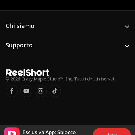
eccezionali abilità per proteggerli da varie
minacce. Ingiustamente etichettato come
disertore e cacciatore di dote, Ethan alla
fine rivela la sua vera identità come
leader del gruppo segreto di giustizia,
Chi siamo
'GUARDIAN FORCE.' Nasconde la sua
identità per scoprire traditori e
smantellare un'organizzazione malvagia,
Supporto
tutto mentre è un marito e padre devoto.
© 2026 Crazy Maple Studio™, Inc. Tutti i diritti riservati.
Esclusiva App: Sblocco