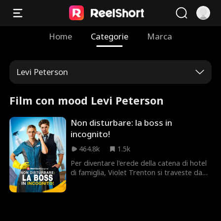
Home
Categorie
Marca
Levi Peterson
Film con mood Levi Peterson
Non disturbare: la boss in
incognito!
464.8k
1.5k
Per diventare l'erede della catena di hotel
di famiglia, Violet Trenton si traveste da
donna delle pulizie e elimina i guastafeste
uno a uno. Riuscirà a salvare l'hotel? E il
suo affascinante nuovo COO, Kasey
Johnson, è solo un potente alleato o
qualcosa di più?