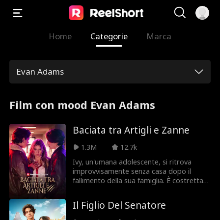
Home
Categorie
Marca
Evan Adams
Film con mood Evan Adams
Baciata tra Artigli e Zanne
1.3M
12.7k
Ivy, un'umana adolescente, si ritrova
improvvisamente senza casa dopo il
fallimento della sua famiglia. È costretta a
vivere nella sua auto, un segreto
vergognoso che deve nascondere ai bulli
Il Figlio Del Senatore
spietati della sua esclusiva scuola
superiore privata. Un giorno, scopre di