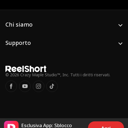
reclamare l'eredità di sua madre, Chloe
sposa impulsivamente Leo, ignara che lui
sia in realtà un miliardario CEO. Col
tempo, Leo inizia a innamorarsi di Chloe,
diventando completamente devoto a lei.
Chi siamo
Supporto
© 2026 Crazy Maple Studio™, Inc. Tutti i diritti riservati.
Esclusiva App: Sblocco