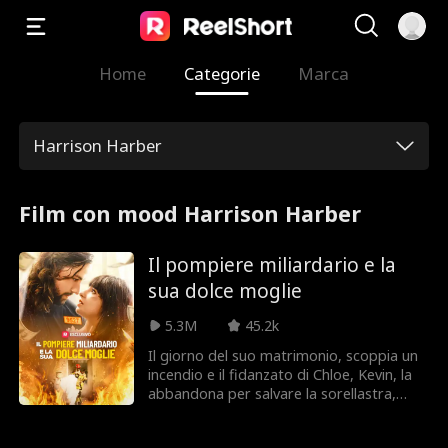
Home
Categorie
Marca
Harrison Harber
Film con mood Harrison Harber
Il pompiere miliardario e la
sua dolce moglie
5.3M
45.2k
Il giorno del suo matrimonio, scoppia un
incendio e il fidanzato di Chloe, Kevin, la
abbandona per salvare la sorellastra,
Rachel, lasciandola in pericolo. Leo si
precipita tra le fiamme per salvarla. Per