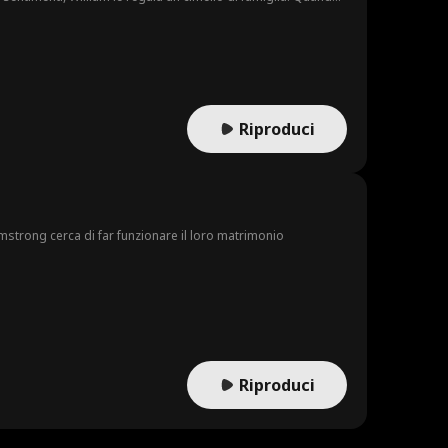
di matrimonio non realizzato, Alaina chiede a William di
e, mentre la protegge, anche Alaina inizia a innamorarsi di
Riproduci
mstrong cerca di far funzionare il loro matrimonio
Riproduci