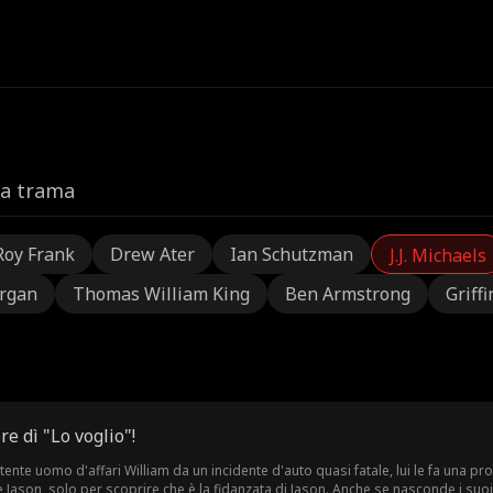
la trama
Roy Frank
Drew Ater
Ian Schutzman
J.J. Michaels
rgan
Thomas William King
Ben Armstrong
Griffi
re dì "Lo voglio"!
tente uomo d'affari William da un incidente d'auto quasi fatale, lui le fa una pr
Jason, solo per scoprire che è la fidanzata di Jason. Anche se nasconde i suoi 