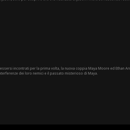
ompe il fidanzamento. Con l'Alzheimer della nonna che peggiora e un desiderio 
egreto di un anno. William vede questa come la sua occasione per conquistarla 
 essersi incontrati per la prima volta, la nuova coppia Maya Moore ed Ethan Ar
terferenze dei loro nemici e il passato misterioso di Maya.