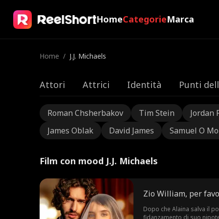
Home
Categorie
Marca
Home
/
J.J. Michaels
Attori
Attrici
Identità
Punti del
Roman Chsherbakov
Tim Stein
Jordan 
James Oblak
David James
Samuel O Mo
Film con mood J.J. Michaels
Zio William, per favo
Dopo che Alaina salva il po
fidanzamento di suo nipote 