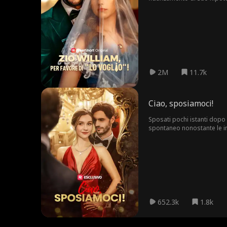
Jason la tradisce, Alaina r
sposarla in un contratto s
lui.
2M
11.7k
Ciao, sposiamoci!
Sposati pochi istanti dopo
spontaneo nonostante le in
652.3k
1.8k