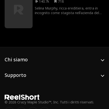
140.7k
718
Selina Murphy, ricca ereditiera, entra in
incognito come stagista nell'azienda del
fidanzato. Qui si scontra con Grace,
un'astuta opportunista di umili origini che
le ruba spudoratamente l'identità e, con la
complicità dei colleghi, tormenta senza
sosta la nuova arrivata. Ma Grace ha
scelto il bersaglio sbagliato: la vera
ereditiera è pronta a contrattaccare.
Chi siamo
Supporto
© 2026 Crazy Maple Studio™, Inc. Tutti i diritti riservati.