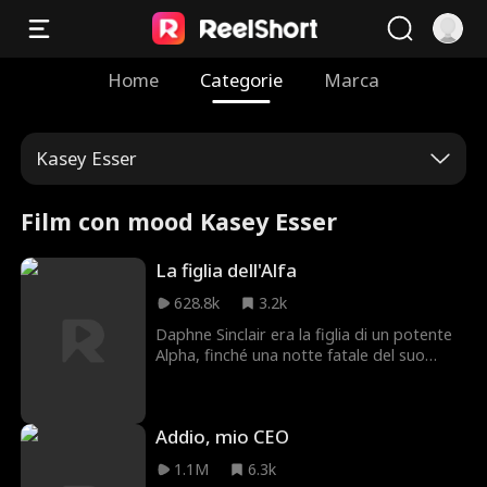
Home
Categorie
Marca
Kasey Esser
Film con mood Kasey Esser
La figlia dell'Alfa
628.8k
3.2k
Daphne Sinclair era la figlia di un potente
Alpha, finché una notte fatale del suo
diciottesimo compleanno, suo padre viene
ucciso e lei diventa prigioniera. Entra in
scena Alpha Atlas, l'uomo che Daphne ha
Addio, mio CEO
amato per tutta la vita, finché scopre che
è lui il responsabile dell'omicidio di suo
1.1M
6.3k
padre. Atlas cerca una cosa sola, la