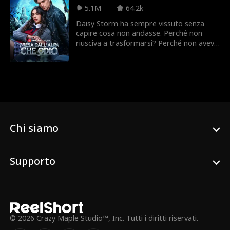
notte fatidica?
5.1M
64.2k
Daisy Storm ha sempre vissuto senza
capire cosa non andasse. Perché non
riusciva a trasformarsi? Perché non aveva
un lupo? Odiata da tutto il branco,
pensava di avere almeno l’Alpa come
compagno… finché lui non la tradisce e
rompe il loro legame proprio nel giorno
del suo diciottesimo compleanno,
facendo diventare la sua peggior nemica
la nuova Luna. In lacrime, Daisy scappa
via, ma sei mesi dopo la misteriosa morte
Chi siamo
di sua madre, è costretta a tornare dal
nuovo Alpha - Nolan Fenrir - l’uomo che lei
ritiene responsabile della morte della
Supporto
madre. Giura di non perdonarlo mai, ma
qualcosa tra loro è più forte dell’odio. Può
davvero legarsi di nuovo… proprio a chi
odia?
© 2026 Crazy Maple Studio™, Inc. Tutti i diritti riservati.