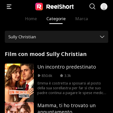
Home
Categorie
Marca
Sully Christian
Film con mood Sully Christian
Un incontro predestinato
850.6k
3.3k
Emma è costretta a sposarsi al posto
della sua sorellastra per far sì che suo
padre continui a pagare le spese mediche
della madre. Tutti pensavano che avrebbe
sposato un uomo vecchio, brutto e ricco,
Mamma, ti ho trovato un
ma si scopre che è il bel Tommy, la
appuntamento
pecora nera della famiglia Anderson.