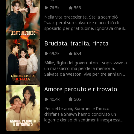
Ethan era solo un piano per vendicarsi
76.5k
563
della sorella. Col cuore spezzato, prende
la dolorosa decisione di andarsene.
Nella vita precedente, Stella scambiò
Isaac per il suo salvatore e accettò di
sposarlo per gratitudine. Ignorava che il
vero eroe fosse Adrian: avendo perso la
memoria in un incidente, era diventato la
Bruciata, tradita, rinata
sua guardia del corpo per proteggerla in
silenzio. Solo in punto di morte Stella
69.2k
684
scoprì la verità: Isaac amava in realtà la
sua sorellastra Ivy. Insieme avevano
Millie, figlia del governatore, sopravvive a
tessuto una spietata rete di bugie e
un massacro ma perde la memoria.
complottato per distruggerla. Stella morì
Salvata da Weston, vive per tre anni un
piena di rancore, ma il destino le ha
gelido matrimonio che crede essere la
concesso una seconda possibilità...
sua salvezza, finché non recupera i ricordi.
Amore perduto e ritrovato
L'unione era una farsa per coprire i crimini
di Weston e del suo primo amore contro
40.4k
505
la famiglia di lei. Millie scappa e si allea
con Julian, un potente comandante che la
Per sette anni, Summer e l'amico
ama da anni, pronta a riprendersi il
d'infanzia Shawn hanno condiviso un
passato e ottenere vendetta.
legame denso di sentimenti inespressi.
Dopo un bacio spontaneo dettato
dall'alcol, Shawn, spaventato dall'intimità,