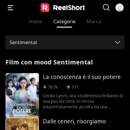
Home
Categorie
Marca
Sentimental
Film con mood Sentimental
La conoscenza è il suo potere
78.7k
571
Cecilia Lynch, una studentessa brillante di
una piccola città, si ritrova
inaspettatamente accolta da una
prestigiosa famiglia nella capitale.
Nonostante l'ostilità dei suoi nuovi parenti
Dalle ceneri, risorgiamo
e le macchinazioni di una falsa ereditiera,
Cecilia rimane determinata. Si concentra