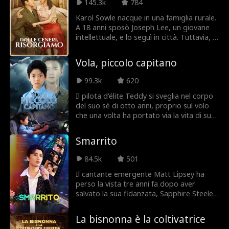
145.3k
784
intensamente sui suoi studi, sfruttando
ogni risorsa disponibile per eccellere
Karol Sowle nacque in una famiglia rurale.
accademicamente. La sua dedizione
A 18 anni sposò Joseph Lee, un giovane
instancabile le garantisce infine un posto
intellettuale, e lo seguì in città. Tuttavia, la
in un'università di alto livello,
famiglia di Joseph disprezzava le sue umili
assicurandole un futuro straordinario
origini e la sottoponeva a continui
Vola, piccolo capitano
definito dai suoi successi.
maltrattamenti. Incapace di sopportarlo
oltre, Karol se ne andò e incontrò Theo
99.3k
620
Lipsey, un veterano disabile. Con il
sostegno di Theo, Karol proseguì gli
Il pilota d'élite Teddy si sveglia nel corpo
studi, affinò le sue abilità nel cucito e alla
del suo sé di otto anni, proprio sul volo
fine fondò la propria fabbrica di
che una volta ha portato via la vita di suo
abbigliamento. Nel frattempo, grazie alle
padre. Con l'aereo in fiamme, il capitano
sue cure amorevoli, le gambe di Theo
privo di sensi e centinaia di vite in bilico,
Smarrito
guarirono gradualmente.
Teddy deve usare la sua mente adulta nel
corpo di un bambino per cambiare il
84.5k
501
destino e salvare tutti prima che la storia
si ripeta.
Il cantante emergente Matt Lipsey ha
perso la vista tre anni fa dopo aver
salvato la sua fidanzata, Sapphire Steele,
da un incendio. Ingannato da Sapphire e
sua sorella Ruth, è stato costretto a
La bisnonna è la coltivatrice
diventare un cantante sostituto per Neal