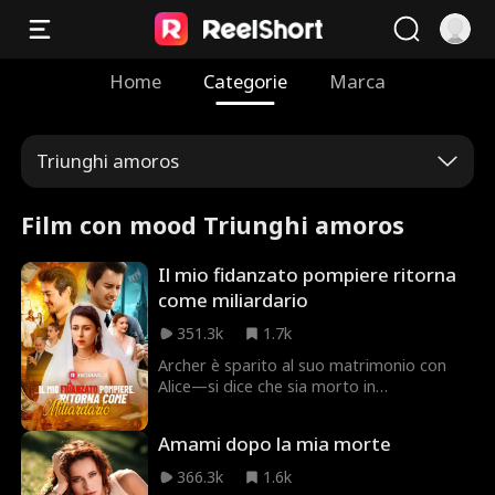
Home
Categorie
Marca
Triunghi amoros
Film con mood Triunghi amoros
Il mio fidanzato pompiere ritorna
come miliardario
351.3k
1.7k
Archer è sparito al suo matrimonio con
Alice—si dice che sia morto in
un'esplosione durante una missione
antincendio. I genitori avidi di Alice
Amami dopo la mia morte
cercano di farla sposare con un
pretendente viscido, Philip. Al nuovo
366.3k
1.6k
matrimonio, Alice finalmente rivede suo