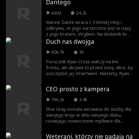
Dantego
konserwator na strzelnicy. Znosi
upokorzenia ze strony lekceważącego
4.6M
24.2k
kapitana klubu strzeleckiego, Alberta,
który nie zdaje sobie sprawy z jego
Marine Dante wraca z 3-letniej misji i
prawdziwej tożsamości. Strzelnica stoi w
odkrywa, że jego narzeczona jest w ciąży
obliczu wrogiego przejęcia. Aby chronić
z jego bratem, Virgilem. Na dodatek brat
Jane, właścicielkę, oraz jej córkę Rebeccę,
przepuścił jego oszczędności, a rodzice
Duch nas dwojga
Carl wychodzi naprzeciw i pokazuje swoje
trzymają jego stronę. Po fali upokorzeń
legendarne umiejętności strzeleckie,
Dante szykuje odwet – demaskuje
606.7k
3k
przyciągając uwagę do swojej tajemniczej
kłamstwa Virgila, puszczając szokujące
Porucznik Ryan Cross walczy na linii
tożsamości...
nagranie na jego ślubie.
frontu, ale ukrywa to przed żoną, Alice, by
oszczędzić jej zmartwień. Niestety, Ryan
ginie w akcji, ratując swoich towarzyszy.
Jego niedokończone sprawy sprawiają
CEO prosto z kampera
jednak, że wraca do żony pod postacią
ducha. Tymczasem Alice, przekonana, że
766.2k
3.4k
mąż po prostu jej unika, zaczyna
podejrzewać go o zdradę! Wściekła
Elise Gray została wezwana do służby dla
postanawia wziąć odwet i poślubić
swojego kraju w dniu swojego ślubu,
innego. W dniu ślubu jej auto mija
rozwijając nowoczesne myśliwce dla
kondukt pogrzebowy Ryana.
wojska. Udało jej się również założyć
Lockheed Gray, największego na świecie
Weterani, którzy nie padają na
kontrahenta w dziedzinie lotnictwa i