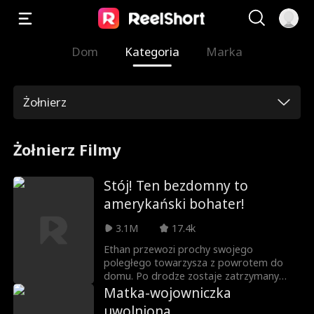
Dom
Kategoria
Marka
Żołnierz
Żołnierz Filmy
Stój! Ten bezdomny to
amerykański bohater!
3.1M
17.4k
Ethan przewozi prochy swojego
poległego towarzysza z powrotem do
domu. Po drodze zostaje zatrzymany
przez lokalnego szeryfa, który oskarża go
Matka-wojowniczka
o bycie bezdomnym włóczęgą. Ethan
uwolniona