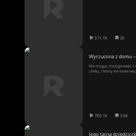
chce jego powrotu. Po wie
571.1k
2k
Wyrzucona z domu – 
Nie mogąc zrezygnować z wi
córkę, z którą nie miała wię
kochała...
760.1k
3.6k
Jego tajna dziedzicz