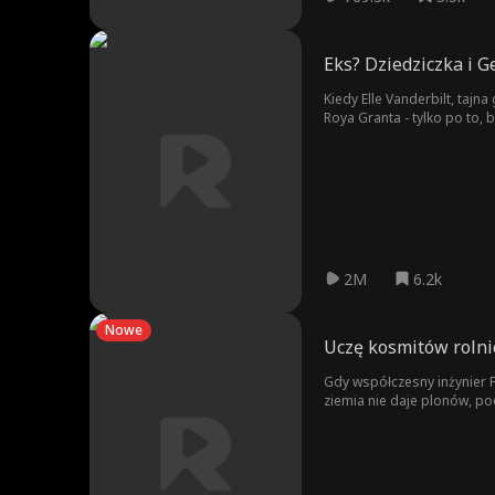
Eks? Dziedziczka i 
Kiedy Elle Vanderbilt, taj
Roya Granta - tylko po to, 
kontrakt technologiczny.
2M
6.2k
Nowe
Uczę kosmitów rolni
Gdy współczesny inżynier F
ziemia nie daje plonów, po
Gwiezdnego Rdzenia na zwy
Fali o zebranie plonów w z
uprawy pustkowi, by zapew