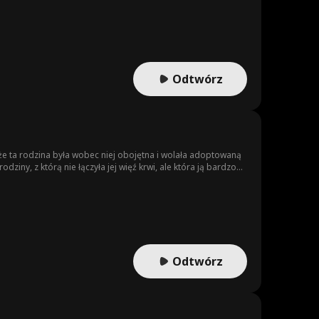
Odtwórz
 że ta rodzina była wobec niej obojętna i wolała adoptowaną
dziny, z którą nie łączyła jej więź krwi, ale która ją bardzo
Odtwórz