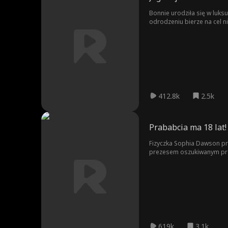
Bonnie urodziła się w luks
odrodzeniu bierze na cel n
bogactwo i potężne wpływy
412.8k
2.5k
Prababcia ma 18 lat!
Fizyczka Sophia Dawson prz
prezesem oszukiwanym prze
do wielkości!
619k
3.1k