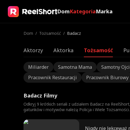
Dom
Kategoria
Marka
Dom
/
Tożsamość
/
Badacz
Aktorzy
Aktorka
Tożsamość
Pu
Miliarder
Samotna Mama
Samotny Ojci
Pracownik Restauracji
Pracownik Biurowy
Badacz Filmy
Odkryj 9 krótkich seriali z udziałem Badacz na ReelShor
gatunków i motywów należą Policja i Wiele Tożsamości. 
Nigdy nie lekceważ 