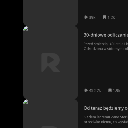
39k
1.2k
30-dniowe odliczanie
Przed śmiercią, 40-letnia L
Odrodzona w siódmym roku 
tym czasie dołącza do zes
452.7k
1.9k
Od teraz będziemy od
Siedem lat temu Zane Sterl
przeciwko niemu, co wysłało Zane'a do 
badania nad kontrolowaną t