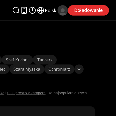
Doładowanie
Polski
Szef Kuchni
Tancerz
iec
Szara Myszka
Ochroniarz
zka
i
CEO prosto z kampera
. Do najpopularniejszych