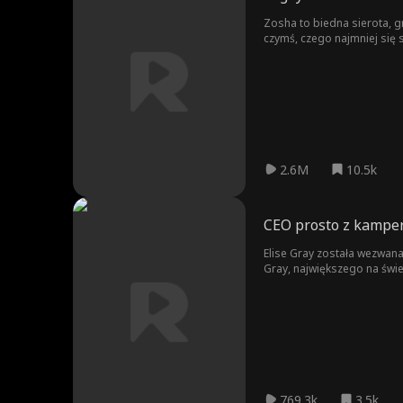
Zosha to biedna sierota, g
czymś, czego najmniej się
2.6M
10.5k
CEO prosto z kampe
Elise Gray została wezwana
Gray, największego na świec
dać mu ślub, którego nigd
problemy - Beatrice nieust
rozwodu z Cato, aby mógł po
końca. Elise nie ustąpi - 
769.3k
3.5k