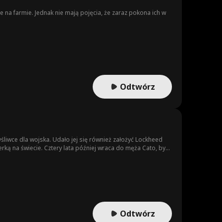
e na farmie. Jednak nie mają pojęcia, że zaraz pokona ich w
Odtwórz
liwce dla wojska. Udało jej się również założyć Lockheed
erką na świecie. Cztery lata później wraca do męża Cato, by
em. Jednak po powrocie do małego miasteczka napotyka
cza jego matka Stacy, również próbuje zmusić Elise do
ość i szczera miłość Cato do Elise dodają jej sił do walki do
Odtwórz