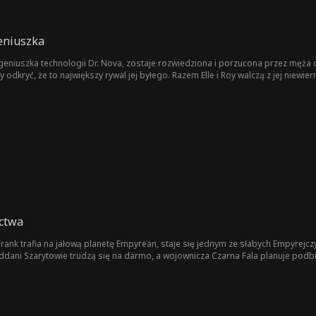
Geniuszka
na geniuszka technologii Dr. Nova, zostaje rozwiedziona i porzucona przez męż
by odkryć, że to największy rywal jej byłego. Razem Elle i Roy walczą z jej niewi
ctwa
rank trafia na jałową planetę Empyrean, staje się jednym ze słabych Empyrejcz
ddani Szarytowie trudzą się na darmo, a wojownicza Czarna Fala planuje podbić 
kłe materiały wybuchowe, Frank wykorzystuje swoją wiedzę. Tworzy złożony n
aledwie 7 dni. By odmienić los, sprzymierza się z potężnymi Kamiennoskórymi
nić wszystkim przetrwanie.