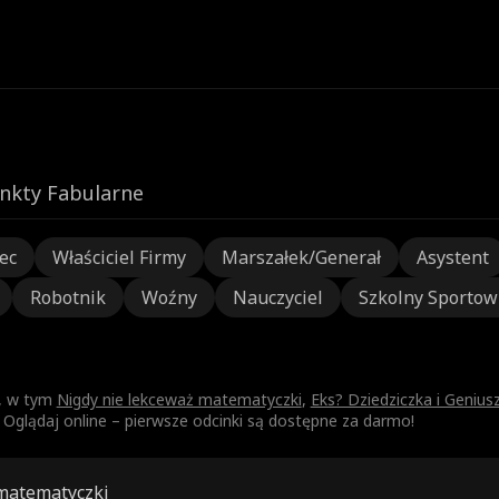
nkty Fabularne
ec
Właściciel Firmy
Marszałek/Generał
Asystent
Robotnik
Woźny
Nauczyciel
Szkolny Sportow
t, w tym
Nigdy nie lekceważ matematyczki
,
Eks? Dziedziczka i Genius
Oglądaj online – pierwsze odcinki są dostępne za darmo!
matematyczki