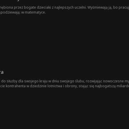
nębiona przez bogate dzieciaki z najlepszych uczelni. Wyśmiewają ją, bo pracuj
 spodziewają: w matematyce.
ra
 do służby dla swojego kraju w dniu swojego ślubu, rozwijając nowoczesne myś
ie kontrahenta w dziedzinie lotnictwa i obrony, stając się najbogatszą miliard
y nie mieli, ukrywając swoją tożsamość, aby zaskoczyć go wymarzonym wesel
annie zabiega o Cato, planując zniszczyć ich małżeństwo. Rodzina Cato, zwłasz
ślubić Beatrice, posuwając się do jej upokarzania, by osiągnąć swój cel. Lojaln
bez względu na koszty, obroni swoje małżeństwo i odzyska godność.