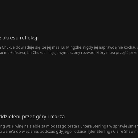
 okresu refleksji
in Chuxue dowiaduje się, że jej mąż, Lu Mingzhe, nigdy jej naprawdę nie kochał,
małżeństwa, Lin Chuxue inicjuje wymuszony rozwód, który musi przejść prz
połu Profesora Wanga w Szanghaju, aby zmierzyć się z zaawansowanym rakie
dzieleni przez góry i morza
ing wziął winę na siebie za młodszego brata Huntera Sterlinga w sprawie śmi
więzienia, podczas gdy jego rodzice Tyler Sterling i Claire Shaw milczeli. Podczas siedmioletniego wyroku Zane 
echnologią fuzji jądrowej (CNFT), zdobywając uznanie w Narodowym Instytucie N