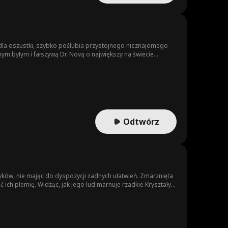
a dla oszustki, szybko poślubia przystojnego nieznajomego
ernym byłym i fałszywą Dr. Novą o największy na świecie
Odtwórz
yków, nie mając do dyspozycji żadnych ułatwień. Zmarznięta
ich plemię. Widząc, jak jego lud marnuje rzadkie Kryształy
awóz z Gwiezdnego Rdzenia i zakłada się z wodzem Czarnej
. Rozpoczyna budowę szklarni i wykorzystuje technologię do