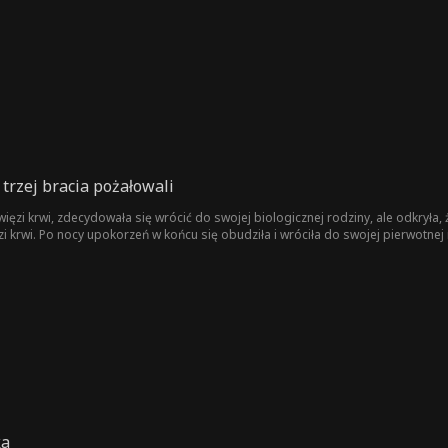
lokrotnych zawodach sercowych postanowił odejść.
trzej bracia pożałowali
ęzi krwi, zdecydowała się wrócić do swojej biologicznej rodziny, ale odkryła,
zi krwi. Po nocy upokorzeń w końcu się obudziła i wróciła do swojej pierwotnej ro
ka