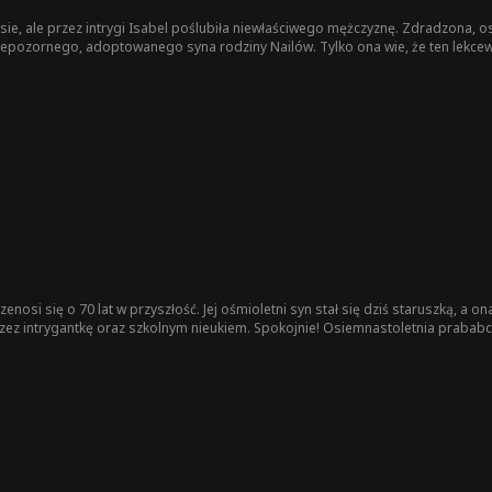
usie, ale przez intrygi Isabel poślubiła niewłaściwego mężczyznę. Zdradzona,
iepozornego, adoptowanego syna rodziny Nailów. Tylko ona wie, że ten lekcew
.
enosi się o 70 lat w przyszłość. Jej ośmioletni syn stał się dziś staruszką, a
z intrygantkę oraz szkolnym nieukiem. Spokojnie! Osiemnastoletnia prababc