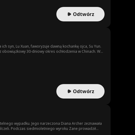
Odtwórz
 a ich syn, Lu Xuan, faworyzuje dawną kochankę ojca, Su Yun.
ez obowiązkowy 30-dniowy okres ochłodzenia w Chinach. W
m mózgu.
Odtwórz
ertelnego wypadku. Jego narzeczona Diana Archer zeznawała
prowadził
auki (NSI). Po wyjściu na wolność odkrył, że rodzina nie