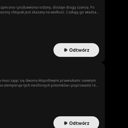
 oszpecona i pozbawiona rodziny, dostaje drugą szansę. Po
ażony chłopak jest skazany na wielkość. Czekają go władza,
Odtwórz
 ona musi zająć się dwoma kłopotliwymi prawnukami: naiwnym
ia utemperuje tych niesfornych potomków i poprowadzi ród
Odtwórz