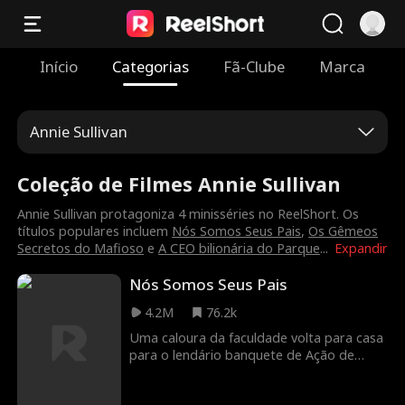
Início
Categorias
Fã-Clube
Marca
Annie Sullivan
Coleção de Filmes Annie Sullivan
Annie Sullivan protagoniza 4 minisséries no ReelShort. Os
títulos populares incluem
Nós Somos Seus Pais
,
Os Gêmeos
Secretos do Mafioso
e
A CEO bilionária do Parque
...
Expandir
Nós Somos Seus Pais
4.2M
76.2k
Uma caloura da faculdade volta para casa
para o lendário banquete de Ação de
Graças da família e começa a suspeitar
que há algo muito errado com seus pais.