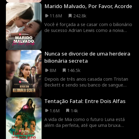
elevado de cinco milhões de dólares, Ellie
Marido Malvado, Por Favor, Acorde
se vendeu para a família Lyons com a
promessa de gerar um herdeiro. Mas há
11.6M
242.8k
um problema... Wayne Lyons está em
Você é forçada a se casar com o bilionário
coma!
de sucesso Adrian Lewis como a noiva
substituta para salvar a vida do seu avô.
Pelo preço elevado de cinco milhões de
dólares, você se vendeu para a família
Nunca se divorcie de uma herdeira
Lewis com a promessa de gerar um
herdeiro. Mas há um problema... Adrian
bilionária secreta
Lewis está em coma!
8M
146.5k
Depois de três anos casada com Tristan
Beckett e sendo seu banco de sangue
ambulante, Joyce Powell finalmente se
divorcia dele! Tristan achava que Joyce era
Tentação Fatal: Entre Dois Alfas
uma garota vaidosa que só se casou com
ele por dinheiro, mal sabia ele que ela é
1.6M
14k
uma herdeira bilionária secreta! Tristan
A vida de Mia como o futuro Luna está
reconquistará o coração de Joyce? Ou ela
além da perfeita, até que uma bruxa
se apaixonará por um jovem e fofo
apareça e se anuncia como o
William Pope?
companheiro do alfa. Traído por toda a