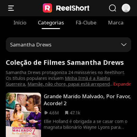
Início
Categorias
Fã-Clube
Marca
Samantha Drews
Coleção de Filmes Samantha Drews
Samantha Drews protagoniza 24 minisséries no ReelShort.
Os títulos populares incluem
Minha Irmã é a Rainha
Guerreira
,
Mamãe, não chore, papai está arrepend
...
Expandir
Grande Marido Malvado, Por Favor,
Acorde! 2
4.6M
47.1k
Ellie Holland é obrigada a se casar com o
magnata bilionário Wayne Lyons para
salvar a vida de seu pai. Pelo preço