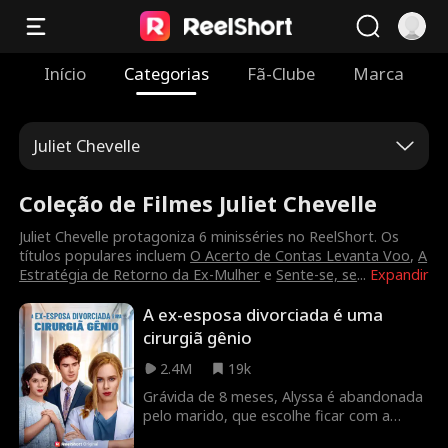
Início
Categorias
Fã-Clube
Marca
Juliet Chevelle
Coleção de Filmes Juliet Chevelle
Juliet Chevelle protagoniza 6 minisséries no ReelShort. Os
títulos populares incluem
O Acerto de Contas Levanta Voo
,
A
Estratégia de Retorno da Ex-Mulher
e
Sente-se, se
...
Expandir
A ex-esposa divorciada é uma
cirurgiã gênio
2.4M
19k
Grávida de 8 meses, Alyssa é abandonada
pelo marido, que escolhe ficar com a
amante e a filha deles, Lilly. O que eles não