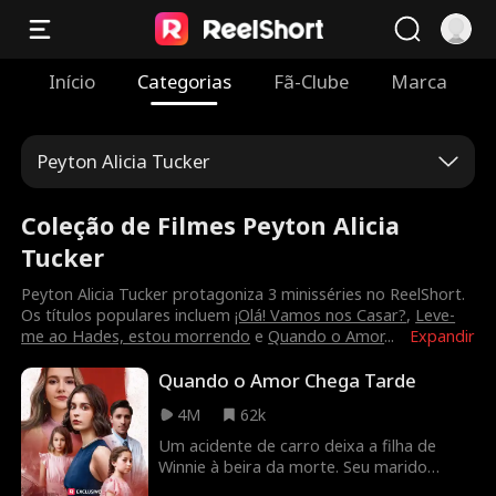
Início
Categorias
Fã-Clube
Marca
Peyton Alicia Tucker
Coleção de Filmes Peyton Alicia
Tucker
Peyton Alicia Tucker protagoniza 3 minisséries no ReelShort.
Os títulos populares incluem
¡Olá! Vamos nos Casar?
,
Leve-
me ao Hades, estou morrendo
e
Quando o Amor
...
Expandir
Quando o Amor Chega Tarde
4M
62k
Um acidente de carro deixa a filha de
Winnie à beira da morte. Seu marido
médico, Aaron, opta por salvar a filha de