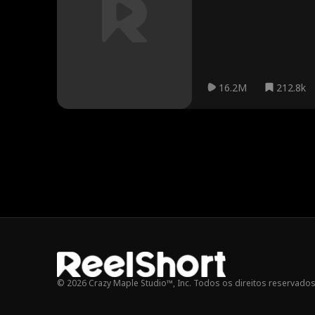
aproximam e acabam se apa
certidão de casamento na t
Diane descobre a verdadei
recuperar tudo o que era s
16.2M
212.8k
© 2026 Crazy Maple Studio™, Inc. Todos os direitos reservados