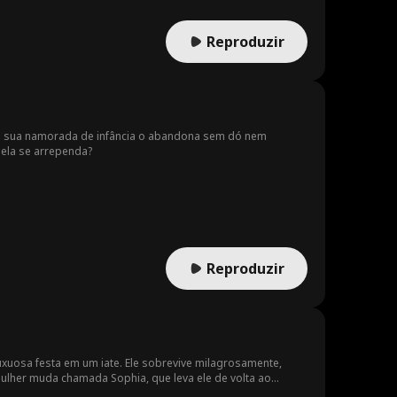
Reproduzir
 a sua namorada de infância o abandona sem dó nem
 ela se arrependa?
Reproduzir
uxuosa festa em um iate. Ele sobrevive milagrosamente,
mulher muda chamada Sophia, que leva ele de volta ao
dosa madrasta de Sophia, Diane, Ryan e Sophia se