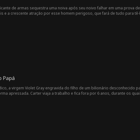
icante de armas sequestra uma noiva após seu noivo falhar em uma prova de a
is e a crescente atração por esse homem perigoso, que fará de tudo para tê-l
o Papá
, a virgem Violet Gray engravida do filho de um bilionário desconhecido par
ma apressada. Carter viaja a trabalho e fica fora por 6 anos, durante os quais
otel 5 estrelas. Inesperadamente, o hotel é adquirido por um novo e misteri
o se reconhecem. Por acaso, Violet descobre que seu encantador chefe, Carter