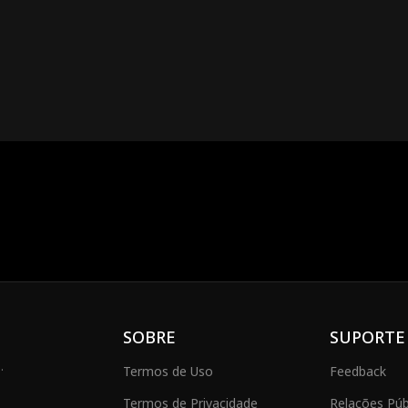
ixonando. Quando o pai de Sophia, James, adoece gravemente, Ryan se oferece
entativa de roubar o império multibilionário de Ryan. O leal assistente de Ry
ra identidade de Ryan e ainda se recusa a ajudar James, Ryan finalmente pr
eu.
SOBRE
SUPORTE
.
Termos de Uso
Feedback
Termos de Privacidade
Relações Públ