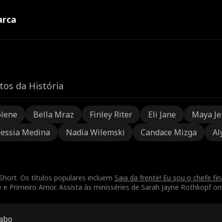
rca
tos da História
olene
Bella Mraz
Finley Riter
Eli Jane
Maya Je
lessia Medina
Nadia Wilemski
Candace Mizga
Al
Short. Os títulos populares incluem
Saia da frente! Eu sou o chefe fina
Primeiro Amor. Assista às minisséries de Sarah Jayne Rothkopf onli
iabo