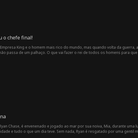
 o chefe final!
da Empresa King e o homem mais rico do mundo, mas quando volta da guerra,
não passa de um palhaço. O que vai fazer o rei de todos os homens para que
rna
 Ryan Chase, é envenenado e jogado ao mar por sua noiva, Mia, durante uma l
tidade e tudo o que um dia teve. Sem nada, Ryan é resgatado por uma gentil 
a família e oferece a ele um emprego. Apesar dos constantes abusos da mal