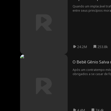
Quando um implacável traf
entre seus princípios mora
24.2M
253.8k
O Bebê Gênio Salva 
Após um contratempo médico
obrigados a se casar de for
enquanto trabalha em um h
anos separados, eles já nã
4.4M
74.4k