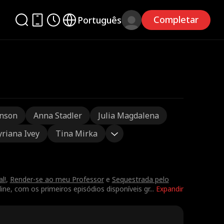
Completar
Português
nson
Anna Stadler
Julia Magdalena
yriana Ivey
Tina Mirka
l!
,
Render-se ao meu Professor
e
Sequestrada pelo
ne, com os primeiros episódios disponíveis gr
...
Expandir