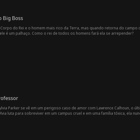
o Big Boss
do Corpo do Rei e o homem mais rico da Terra, mas quando retorna do campo 
ele é um palhaço. Como o rei de todos os homens fará ela se arrepender?
rofessor
Sylvia Parker se vê em um perigoso caso de amor com Lawrence Calhoun, o últi
lvia luta para sobreviver em um campus cruel e em uma família tóxica, ela nun
da que a conexão se aprofunda, um romance proibido floresce, ameaçando de