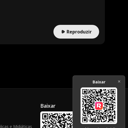
 para ajudar a família. Enquanto isso, Mia falsifica uma
an, Thomas, arrisca tudo para proteger o que resta. Quando
ocura Thomas — pronto para retornar ao campo de batalha e
Reproduzir
Baixar
Baixar
icas e Midiáticas