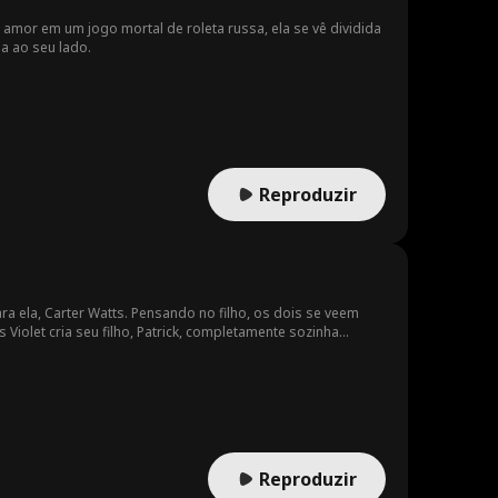
mor em um jogo mortal de roleta russa, ela se vê dividida
a ao seu lado.
Reproduzir
a ela, Carter Watts. Pensando no filho, os dois se veem
 Violet cria seu filho, Patrick, completamente sozinha
oso proprietário — o mesmo Carter! No entanto, após 6
 Watts, é, na verdade, seu marido perdido...
Reproduzir