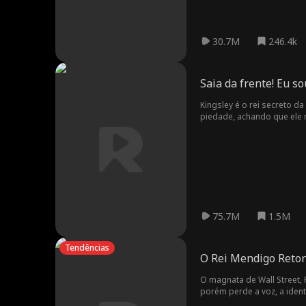
30.7M
246.4k
Saia da frente! Eu sou
Kingsley é o rei secreto 
piedade, achando que ele 
75.7M
1.5M
Tendências
O Rei Mendigo Reto
O magnata de Wall Street,
porém perde a voz, a iden
pequeno restaurante de su