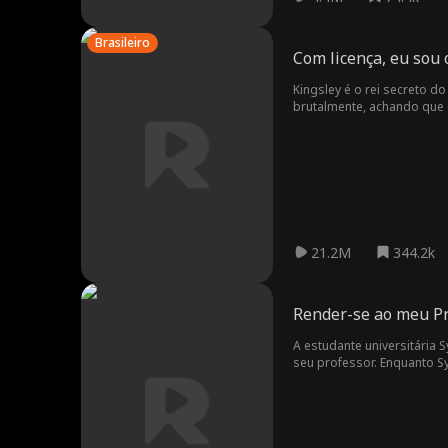
Brasileiro
Com licença, eu sou 
Kingsley é o rei secreto 
brutalmente, achando que 
21.2M
344.2k
Render-se ao meu P
A estudante universitária 
seu professor. Enquanto Sy
professor Calhoun. À medi