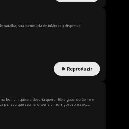
de batalha, sua namorada de infância o dispensa
Reproduzir
mo homem que ela deveria querer. Ele é gato, durão - e é
ca pensou que seu herói seria o frio, rigoroso e sexy
struir tudo se for descoberto.