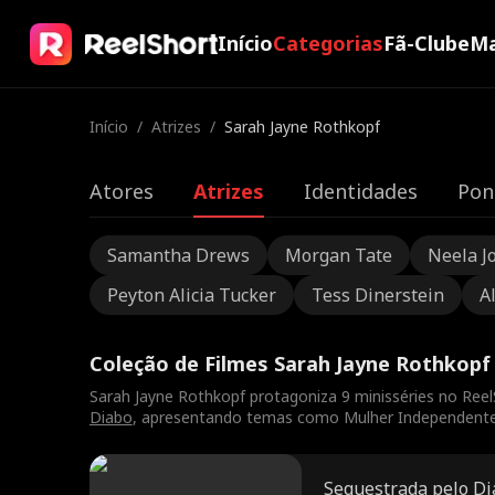
Início
Categorias
Fã-Clube
Ma
Início
/
Atrizes
/
Sarah Jayne Rothkopf
Atores
Atrizes
Identidades
Pon
Samantha Drews
Morgan Tate
Neela J
Peyton Alicia Tucker
Tess Dinerstein
A
Coleção de Filmes Sarah Jayne Rothkopf
Sarah Jayne Rothkopf protagoniza 9 minisséries no Reel
Diabo
, apresentando temas como Mulher Independente e 
Sequestrada pelo D