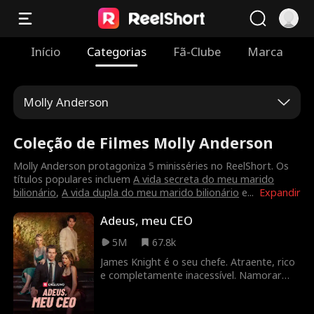
Início
Categorias
Fã-Clube
Marca
Molly Anderson
Coleção de Filmes Molly Anderson
Molly Anderson protagoniza 5 minisséries no ReelShort. Os
títulos populares incluem
A vida secreta do meu marido
bilionário
,
A vida dupla do meu marido bilionário
e
...
Expandir
Adeus, meu CEO
5M
67.8k
James Knight é o seu chefe. Atraente, rico
e completamente inacessível. Namorar
com ele pode destruir a sua carreira, mas
amá-lo certamente vai partir o seu