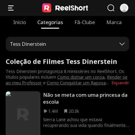
Início
Categorias
Fã-Clube
Marca
Tess Dinerstein
Coleção de Filmes Tess Dinerstein
Tess Dinerstein protagoniza 8 minisséries no ReelShort. Os
títulos populares incluem
Como domar um coroa
,
Render-se
ao meu Professor
e
Como Conquistar um Raposa
...
Expandir
Não se meta com uma princesa da
escola
1.4M
20.3k
Sierra Lane achou que estava
recuperando sua vida quando finalmente
foi liberada do reformatório após assumir