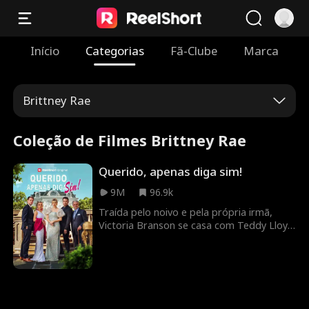
Início
Categorias
Fã-Clube
Marca
Brittney Rae
Coleção de Filmes Brittney Rae
Querido, apenas diga sim!
9M
96.9k
Traída pelo noivo e pela própria irmã,
Victoria Branson se casa com Teddy Lloyd
sem saber sua verdadeira identidade – um
bilionário secreto. Juntos, eles terão que
enfrentar a família malvada de Victoria,
retomar a companhia de sua mãe e
encontrar seu final feliz.