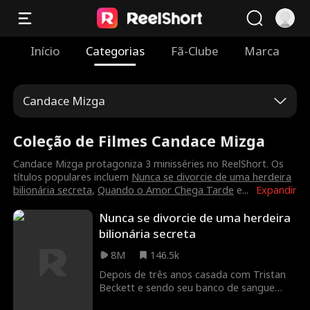
Início
Categorias
Fã-Clube
Marca
Candace Mizga
Coleção de Filmes Candace Mizga
Candace Mizga protagoniza 3 minisséries no ReelShort. Os
títulos populares incluem
Nunca se divorcie de uma herdeira
bilionária secreta
,
Quando o Amor Chega Tarde
e
...
Expandir
Nunca se divorcie de uma herdeira
bilionária secreta
8M
146.5k
Depois de três anos casada com Tristan
Beckett e sendo seu banco de sangue
ambulante, Joyce Powell finalmente se