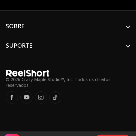
riqueza de sua família, Hailey espera fazer
amigos verdadeiros e ter uma vida
normal de adolescente. No entanto, seus
planos vão por água abaixo quando
Candice Mathis, filha da empregada da
SOBRE
família Kaplan, chega à escola se
passando pela herdeira dos Kaplan.
Candice sobe rapidamente ao topo da
SUPORTE
hierarquia social, enquanto Hailey se vê
na parte inferior, sujeita a bullying e
ridicularização.
© 2026 Crazy Maple Studio™, Inc. Todos os direitos
reservados.