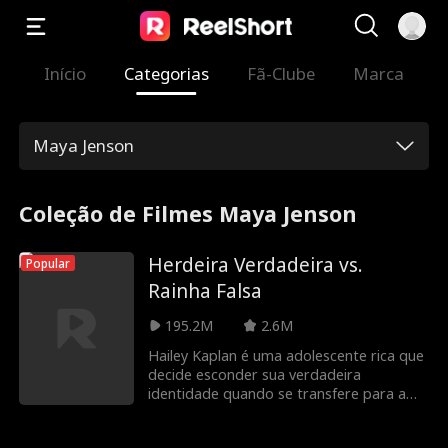
Início
Categorias
Fã-Clube
Marca
Maya Jenson
Coleção de Filmes Maya Jenson
Herdeira Verdadeira vs.
Popular
Rainha Falsa
195.2M
2.6M
Hailey Kaplan é uma adolescente rica que
decide esconder sua verdadeira
identidade quando se transfere para a
Western High, uma escola pública.
Cansada de ser conhecida apenas pela