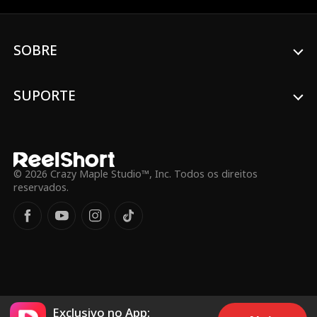
em troca de um casamento fictício, que
pretende apenas atender à vontade de
sua avó. Ambos formam assim uma
SOBRE
aliança inesperada, enquanto Austin
mantém a sua identidade oculta de
Clarisse.
SUPORTE
© 2026 Crazy Maple Studio™, Inc. Todos os direitos
reservados.
Exclusivo no App: