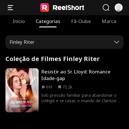
Início
Categorias
Fã-Clube
Marca
Finley Riter
Coleção de Filmes Finley Riter
Resistir ao Sr. Lloyd: Romance
Idade-gap
6M
72.2k
Sob pressão familiar para abandonar o
colégio e se casar, o mundo de Clarisse
muda drasticamente quando ela conhece
Austin, o CEO do Grupo Lloyd, logo após
ajudar a avó dele a escapar de uma
fraude. Ao perceber as dificuldades
financeiras dela, ele lhe oferece dinheiro