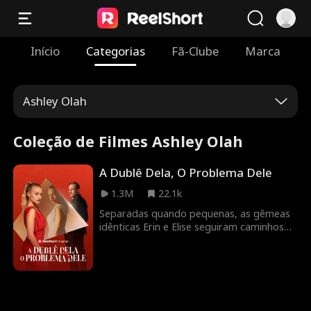
Início
Categorias
Fã-Clube
Marca
Ashley Olah
Coleção de Filmes Ashley Olah
A Dublê Dela, O Problema Dele
1.3M
22.1k
Separadas quando pequenas, as gêmeas
idênticas Erin e Elise seguiram caminhos
opostos. Vinte anos depois, Elise é traída
pela sua melhor amiga, Selene, e pelo
homem que ama, o seu implacável
marido, Damien. Torturada e
arremessada de um penhasco, ela some
sem deixar vestígios e é dada como