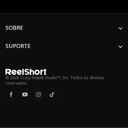
combater o crime e eliminar traidores.
Usando suas habilidades excepcionais,
ele protege sua família das ameaças que
surgem a cada passo, mas precisa
manter sua identidade oculta para
SOBRE
desmascarar os inimigos e desmantelar
uma poderosa organização criminosa.
SUPORTE
© 2026 Crazy Maple Studio™, Inc. Todos os direitos
reservados.