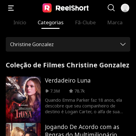
Início
Categorias
Fã-Clube
Marca
Christine Gonzalez
Coleção de Filmes Christine Gonzalez
Verdadeiro Luna
7.3M
78.7k
Quando Emma Parker faz 18 anos, ela
descobre que seu companheiro de
destino é Logan Carter, o alfa de sua
mochila. Mas essa felicidade tem vida
curta quando Logan a rejeita para outra
Jogando De Acordo com as
lobo. Logo depois, Emma descobre que
Regras do Multimilionário
ela não é um lobo comum, e que muitas