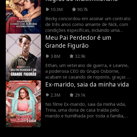
pessoas perigosas estão atrás dela.
10.3M
90.7k
Alpha Logan rejeitou Emma, ​​então por
que ele está disposto a arriscar tudo
Becky concordou em assinar um contrato
para manter Emma segura?
de três anos como amante de Nick, com
condições específicas, incluindo uma
multa de US$ 10 milhões para cada
Meu Pai Perdedor é um
violação. No entanto, ela quebrou uma
Grande Figurão
das regras: está grávida e apaixonada,
mas descobre que ele está se casando
3.8M
32.9k
com outra pessoa!
Ethan, um veterano de guerra, e Leanne,
a poderosa CEO do Grupo Osborne,
acabam se casando de repente, graças à
esperta Cassie, filha de Ethan. Mas a vida
Ex-marido, saia da minha vida
a dois está longe de ser um conto de
fadas: desprezado por amigos e
2.3M
29.1k
familiares, Ethan é visto como um
No filme Ex-marido, saia da minha vida,
interesseiro e até acusado de deserção.
Trina, uma dona de casa traída pelo
O que ninguém imagina é que, por trás
marido e humilhada por toda a família,
de sua aparência simples, ele guarda um
finalmente encontra forças para deixar
segredo que pode mudar tudo: Ethan é,
um lar sem amor. Assim começa sua
na verdade, o líder da Força Guardiã,
contagem regressiva para a liberdade.
uma organização secreta dedicada a