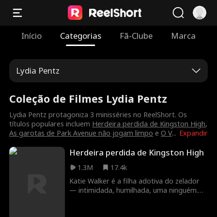
Início
Categorias
Fã-Clube
Marca
Lydia Pentz
Coleção de Filmes Lydia Pentz
Lydia Pentz protagoniza 3 minisséries no ReelShort. Os
títulos populares incluem
Herdeira perdida de Kingston High
,
As garotas de Park Avenue não jogam limpo
e
O V
...
Expandir
Herdeira perdida de Kingston High
1.3M
17.4k
Katie Walker é a filha adotiva do zelador
— intimidada, humilhada, uma ninguém.
Então, os irmãos de ouro Maddox
aparecem procurando por sua irmã