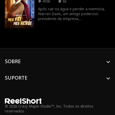
459k
6k
revela sua verdadeira identidade como
diretor do FBI e consegue se vingar de
Após cair na água e perder a memória,
uma vez por todas.
Warren Davis, um antigo poderoso
presidente de empresa,
inconscientemente se torna porteiro no
próprio hotel que fundou. Ele sofre
humilhações de seus funcionários – e até
mesmo do próprio filho, que tratam ele
como um mero servo, até que ele se
lembra de quem realmente é.
SOBRE
SUPORTE
© 2026 Crazy Maple Studio™, Inc. Todos os direitos
reservados.