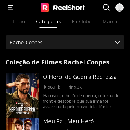
Início
Categorias
Fã-Clube
Marca
Rachel Coopes
Coleção de Filmes Rachel Coopes
O Herói de Guerra Regressa
580.1k
9.3k
Harrison, o herói de guerra, retorna do
front e descobre que sua irmã foi
assassinada pelo noivo dela, Karter.
Harrison se infiltra no banquete de
Karter vestindo seu uniforme militar
Meu Pai, Meu Herói
surrado e anuncia que o seu castigo
chegará em três dias. Por fim, Harrison