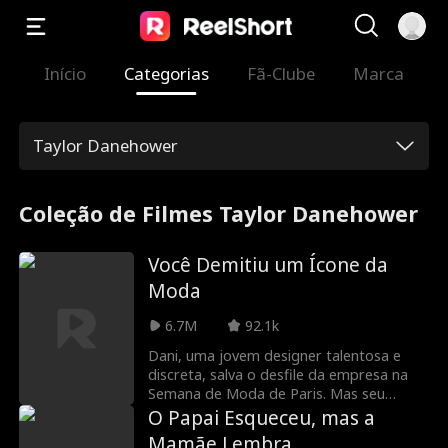
Início
Categorias
Fã-Clube
Marca
Taylor Danehower
Coleção de Filmes Taylor Danehower
Você Demitiu um Ícone da
Moda
6.7M
92.1k
Dani, uma jovem designer talentosa e
discreta, salva o desfile da empresa na
Semana de Moda de Paris. Mas seu
mérito é roubado por Brynn, uma
O Papai Esqueceu, mas a
estagiária preguiçosa, mas cheia de
Mamãe Lembra