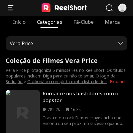
Início
Categorias
Fã-Clube
Marca
Vera Price
Coleção de Filmes Vera Price
Vera Price protagoniza 5 minisséries no ReelShort. Os títulos
populares incluem
Diga para eu não te amar
,
O Jogo da
Sedução
e
O bilionário completa minha lista de des
...
Expandir
Romance nos bastidores com o
popstar
782.2k
16.3k
O astro do rock Dexter Hayes acha que
encontrou seu próximo sucesso quando
dispensa seu leal assistente Casey para