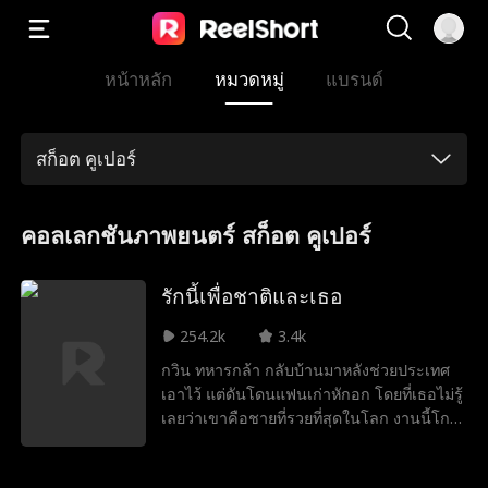
หน้าหลัก
หมวดหมู่
แบรนด์
สก็อต คูเปอร์
คอลเลกชันภาพยนตร์ สก็อต คูเปอร์
รักนี้เพื่อชาติและเธอ
254.2k
3.4k
กวิน ทหารกล้า กลับบ้านมาหลังช่วยประเทศ
เอาไว้ แต่ดันโดนแฟนเก่าหักอก โดยที่เธอไม่รู้
เลยว่าเขาคือชายที่รวยที่สุดในโลก งานนี้โก
วินจะเอาคืนยังไงนะ