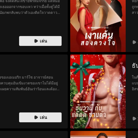
พ่อ จึงตัดสินใจขายพรหมจรรย์ แต่หมอ
หยก
เธอออกจากขอบเหว ทว่าเมื่อทั้งคู่ได้มี
ถูก
 ดนัยภพกลับพบว่าตัวเองติดใจวาดดาว
สาว
้หญิงหิวเงินก็ตาม และเมื่อความลับดำ
ศัล
ันธ์อันเปราะบางนี้จะยังคงอยู่รอดหรือไม่
เธอ 
แตก
เล่น
ธั
ใจของเอเมอริก มาร์โซ อาจารย์สอน
ในค
วบคุมอันเข้มงวดของเขาไม่ได้มีอยู่
แบบ
ปิดเผยความสัมพันธ์อันเร่าร้อนและต้อง
อิส
สร้างมา หรือเติมเต็มความปรารถนาที่
ชุด
แห่
มิส
เล่น