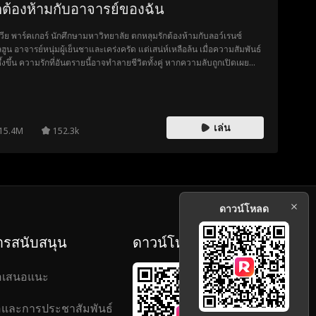
กต้องห้ามกับอาจารย์ของฉัน
เวีย พาร์คเกอร์ นักศึกษามหาวิทยาลัย ตกหลุมรักต้องห้ามกับลอว์เรนซ์
ฮูน อาจารย์หนุ่มผู้เย็นชาและเคร่งครัด แต่เสน่ห์เหลือล้น เมื่อความสัมพันธ์
ซึ้งขึ้น ความรักที่อันตรายนี้อาจทำลายชีวิตทั้งคู่ หากความลับถูกเปิดเผย…
เล่น
15.4M
152.3k
ดาวน์โหลด
ารสนับสนุน
ดาวน์โหลด
อเสนอแนะ
่อและการประชาสัมพันธ์