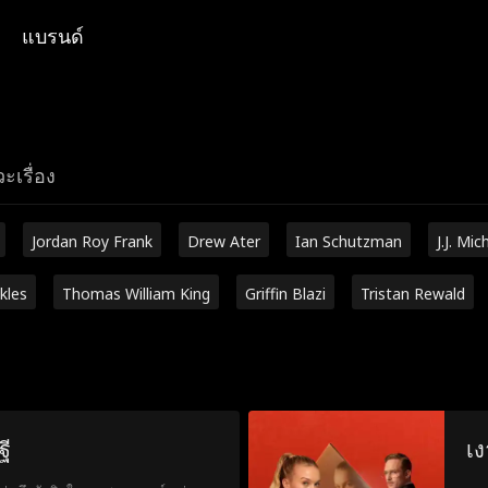
แบรนด์
ะเรื่อง
Jordan Roy Frank
Drew Ater
Ian Schutzman
J.J. Mic
kles
Thomas William King
Griffin Blazi
Tristan Rewald
ฐี
เ