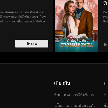
รั
ีจากแฟนหนุ่มที่ทำร้ายเธอ คืนแห่งความ
ซิล
รู้สึกของพวกเขาลึกซึ้งขึ้น พวกเขาค้นพบ
คาล
วมกัน โลแกนฆ่าพี่ชายของอเล็กซิสโดยไม่
ลึก
ล้ว โลแกนและอเล็กซิสจะเอาชนะอดีตที่ร้าย
วกเขาต้องการได้หรือไม่
เล่น
เกี่ยวกับ
ก
ข้อกำหนดการให้บริการ
ข้
นโยบายความเป็นส่วนตัว
สื