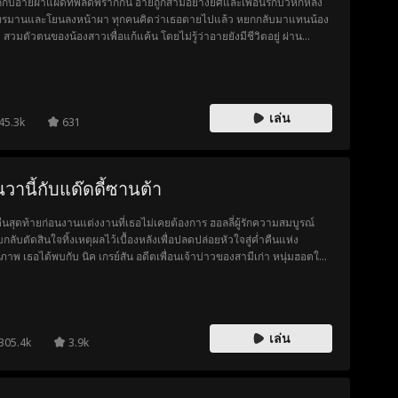
กับอายฝาแฝดที่พลัดพรากกัน อายถูกสามีอย่างยศและเพื่อนรักบัวหักหลัง
ทรมานและโยนลงหน้าผา ทุกคนคิดว่าเธอตายไปแล้ว หยกกลับมาแทนน้อง
 สวมตัวตนของน้องสาวเพื่อแก้แค้น โดยไม่รู้ว่าอายยังมีชีวิตอยู่ ผ่าน
ยกรรมและความทรงจำเลือนหาย แต่กลับพบว่ามีอีกคน กำลังสวมรอยเป็น
นั่นคือหยก พี่สาวที่เธอจำไม่ได้ขณะที่ยศกับบัวใช้เล่ห์กลปั่นให้สองพี่น้อง
แยก สองพี่น้องจะคืนดีกันทันหรือไม่ หรือก่อนทุกอย่างจะสายเกินไป
เล่น
45.3k
631
นวานี้กับแด๊ดดี้ซานต้า
ืนสุดท้ายก่อนงานแต่งงานที่เธอไม่เคยต้องการ ฮอลลี่ผู้รักความสมบูรณ์
กลับตัดสินใจทิ้งเหตุผลไว้เบื้องหลังเพื่อปลดปล่อยหัวใจสู่ค่ำคืนแห่ง
รภาพ เธอได้พบกับ นิค เกรย์สัน อดีตเพื่อนเจ้าบ่าวของสามีเก่า หนุ่มฮอตใน
ซานต้าแดนซ์สุดร้อนแรงที่เปลี่ยนโลกของเธอไปตลอดกาล คืนมหัศจรรย์
งคริสต์มาสนี้จะนำพานิคและฮอลลี่สู่รักแท้ หรือเธอจะต้องยืนเดียวดายใต้ช่อ
เซิลโทในวันที่สายเกินไป
เล่น
305.4k
3.9k