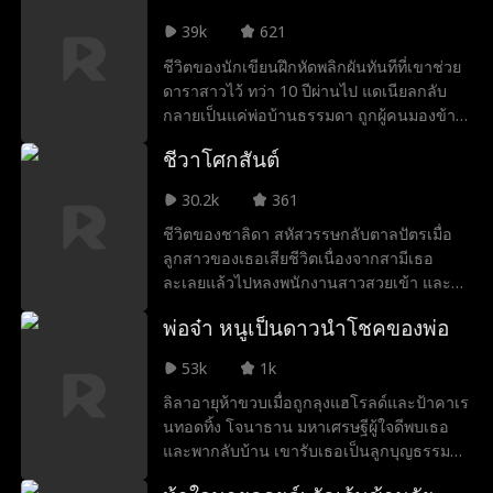
งานแต่งงานใหม่ อลิซเห็นสามีของเธออีกครั้ง
39k
621
—แต่ตอนนี้เขาหมั้นกับคนอื่นแล้ว
ชีวิตของนักเขียนฝึกหัดพลิกผันทันทีที่เขาช่วย
ดาราสาวไว้ ทว่า 10 ปีผ่านไป แดเนียลกลับ
กลายเป็นแค่พ่อบ้านธรรมดา ถูกผู้คนมองข้าม
จนกระทั่งอดีตแฟนหนุ่มสุดฮอตของภรรยา
ชีวาโศกสันต์
กลับมาจีบภรรยาเขาอีกครั้ง เขาจึงตระหนักได้
ถึงบางอย่าง แดเนียลจะทำอะไร แล้วจะจบยัง
30.2k
361
ไง ติดตามชมกันได้เลยค่ะ
ชีวิตของชาลิดา สหัสวรรษกลับตาลปัตรเมื่อ
ลูกสาวของเธอเสียชีวิตเนื่องจากสามีเธอ
ละเลยแล้วไปหลงพนักงานสาวสวยเข้า และ
เพื่อทำให้สถานการณ์เลวร้ายลงกว่าเดิ สามี
พ่อจ๋า หนูเป็นดาวนำโชคของพ่อ
เธอกลับไม่เชื่อเธออีกแถมคิดว่าเธอซ่อน
ลูกสาวเอาไว้จากเขา ยิ่งทำให้ชีวิตเธอราวกับ
53k
1k
ตกนรกยิ่งกว่าเดิม
ลิลาอายุห้าขวบเมื่อถูกลุงแฮโรลด์และป้าคาเร
นทอดทิ้ง โจนาธาน มหาเศรษฐีผู้ใจดีพบเธอ
และพากลับบ้าน เขารับเธอเป็นลูกบุญธรรม
และตั้งแต่นั้นมา บ้านทั้งหลังก็ดูสว่างสดใสขึ้น