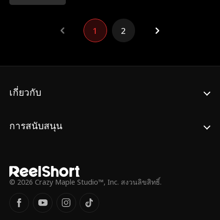
สวมรอยเป็นนิกกี้และมอบความบริสุทธิ์ของ
เธอให้กับมหาเศรษฐี ชาร์ลส์ เคน นิกกี้ใช้แผน
นี้เพื่อหลอกชาร์ลส์ให้แต่งงานกับเธอ แต่เมื่อ
1
2
เธอป่วย ซินดี้จึงต้องกลับมาสวมบทบาทและรับ
หน้าที่เป็นเจ้าสาวแทน
เกี่ยวกับ
การสนับสนุน
© 2026 Crazy Maple Studio™, Inc. สงวนลิขสิทธิ์.