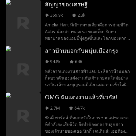
สัญญาของเศรษฐี
ยังมีชีวิตอยู่ แต่เธอกลับไม่สามารถขยับตัว พูด
หรือแม้แต่จำเขาได้อีกต่อไป เมื่อความรักต้อง
369.9k
2.3k
ต่อสู้กับความเจ็บปวดและโชคชะตา คำถาม
Amelia Hart มีเป้าหมายเดียวคือการช่วยชีวิต
เดียวคือ รักแท้จะสามารถเอาชนะทุกสิ่งได้จริง
Abby น้องสาวของเธอ ขณะที่ค่ารักษา
หรือไม่
พยาบาลของแอบบี้พุ่งสูงขึ้นและโลกของพวก
เขาพังทลายลง ความสิ้นหวังทำให้อมีเลียได้พบ
สาวบ้านนอกกับหนุ่มเมืองกรุง
กับมาดามเอ็กซ์ เจ้าของบริการเพื่อนเที่ยวที่
ใหญ่ที่สุดในแอลเอ วิธีแก้ปัญหาอยู่ที่การเผชิญ
94.8k
646
หน้ากับ Nathan Reed ซีอีโอมหาเศรษฐีที่มี
หลังจากแต่งงานสายฟ้าแลบ มะลิสาวบ้านนอก
เดิมพันสูง เพื่อช่วยชีวิตน้องสาวของเธอ เอมี
ก็พบว่าตัวเองแต่งงานกับเจ้านายคนใหม่อย่าง
เลีย ฮาร์ตต้องสละชีวิต เธอต้องแต่งงานกับนา
นาวิน เจ้าของบุญรอดมีเดีย แต่ความเข้าใจผิด
ธาน รีด และให้กำเนิดลูกกับเขา!
และแผนการของพิมดา รองประธานตัวร้าย
OMG ฉันแต่งงานแล้วที่เวกัส!
กย อาจทำลายความสัมพันธ์ก่อนที่ทั้งคู่ ก่อนที่
จะได้สารภาพว่าพวกเขารักกันจริงๆ
2.7M
64.7k
ซินดี้ พาร์คส์ ที่หมดหวังในการช่วยแม่ของเธอ
ที่กำลังจะเสียชีวิต จึงทำข้อตกลงกับลูกสาว
ของเจ้านายของเธอ นิกกี้ เจนกินส์: เธอต้อง