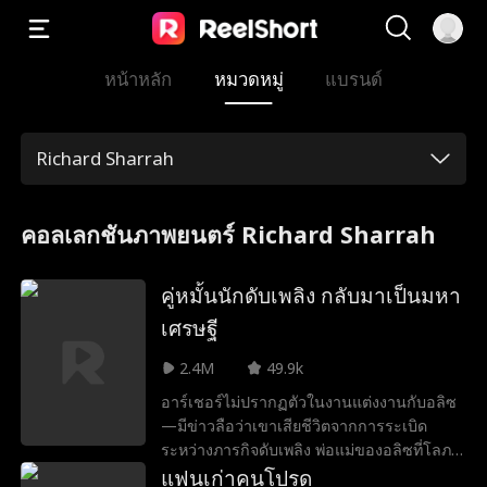
หน้าหลัก
หมวดหมู่
แบรนด์
Richard Sharrah
คอลเลกชันภาพยนตร์ Richard Sharrah
คู่หมั้นนักดับเพลิง กลับมาเป็นมหา
เศรษฐี
2.4M
49.9k
อาร์เชอร์ไม่ปรากฏตัวในงานแต่งงานกับอลิซ
—มีข่าวลือว่าเขาเสียชีวิตจากการระเบิด
ระหว่างภารกิจดับเพลิง พ่อแม่ของอลิซที่โลภ
พยายามให้เธอแต่งงานกับฟิลิปที่ไม่น่าไว้ใจ ใน
แฟนเก่าคนโปรด