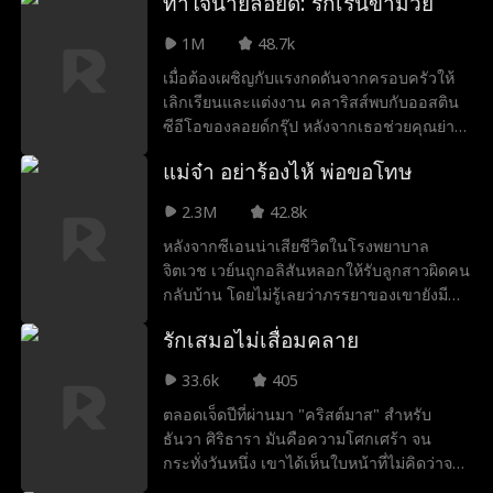
ท้าใจนายลอยด์: รักเร้นข้ามวัย
ลิลานำทั้งโชคดีและความอบอุ่นมาให้ โนอาห์
ลูกชายของโจนาธาน ไม่ได้พูดมานานมาก
1M
48.7k
แล้ว แต่เมื่อมีลิลาอยู่ข้าง ๆ เขาก็สามารถเปล่ง
เมื่อต้องเผชิญกับแรงกดดันจากครอบครัวให้
เสียงพูดได้อีกครั้ง ในงานประมูล ลิลาช่วยให้
เลิกเรียนและแต่งงาน คลาริสส์พบกับออสติน
โจนาธานชนะการประมูลหีบสมบัติลึกลับที่
ซีอีโอของลอยด์กรุ๊ป หลังจากเธอช่วยคุณย่า
ซ่อนอยู่ เธอยัง “พูดคุย” กับสุนัขของครอบครัว
ของเขาไม่ให้ถูกหลอก เมื่อเขาทราบเรื่อง
และตามเบาะแสจนช่วยให้โนอาห์พบไวโอลิน
แม่จ๋า อย่าร้องไห้ พ่อขอโทษ
ปัญหาทางการเงินของเธอ เขาจึงเสนอเงินให้
ที่หายไปอีกด้วย ร่วมกับอิซาเบล น้องสาวของ
เธอเพื่อแลกกับการแต่งงานปลอมๆ ตามความ
โจนาธาน ลิลาช่วยออกแบบกระเป๋าถือที่โดด
2.3M
42.8k
ปรารถนาของคุณย่า พวกเขาจึงร่วมมือกันใน
เด่นซึ่งกลายเป็นกระแสฮิตและช่วยกอบกู้
หลังจากซีเอนน่าเสียชีวิตในโรงพยาบาล
แบบที่ไม่คาดคิด ในขณะที่ออสตินยังคงปกปิด
บริษัทของอิซาเบลไว้ได้ เมื่ออันตรายคืบคลาน
จิตเวช เวย์นถูกอลิสันหลอกให้รับลูกสาวผิดคน
ตัวตนที่แท้จริงของเขาไม่ให้เธอรู้
เข้ามา ลิลาก็ “บีบให้” แฮโรลด์และวิเวียน ผู้
กลับบ้าน โดยไม่รู้เลยว่าภรรยาของเขายังมี
วางแผนร้าย ต้องพูดความจริง คำโกหกพัง
ชีวิตอยู่ เธอกลับมาในร่างของตัวตนใหม่ สกา
ทลายลง เธอช่วยให้ครอบครัวรอดพ้นจาก
รักเสมอไม่เสื่อมคลาย
ร์เล็ต หญิงผู้ไร้ความปรานี ผู้ที่พร้อมจะแฉทุก
อันตราย เปิดโปงแผนการทั้งหมด และทำให้แฮ
แผนการชั่วร้ายของอลิสัน และล้างแค้นให้กับ
โรลด์ คาเรน และวิเวียนไม่มีที่ให้หลบซ่อนอีก
33.6k
405
ลูกสาวของเธอ
ต่อไป
ตลอดเจ็ดปีที่ผ่านมา "คริสต์มาส" สำหรับ
ธันวา ศิริธารา มันคือความโศกเศร้า จน
กระทั่งวันหนึ่ง เขาได้เห็นใบหน้าที่ไม่คิดว่าจะ
ได้พบเจออีกครั้ง ลินน์ ภรรยาสุดที่รักของเขา