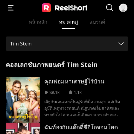
หน้าหลัก
หมวดหมู่
แบรนด์
Tim Stein
คอลเลกชันภาพยนตร์ Tim Stein
คุณพ่อมหาเศรษฐีไร้บ้าน
88.1k
1.1k
ณัฐกับเจนเคยเป็นคู่รักที่มีความสุข แต่เกิด
อุบัติเหตุทางรถยนต์ ณัฐบาดเจ็บสาหัสและ
หายตัวไป ส่วนเจนก็เสียความทรงจำตอน
คลอดลูก 5ปีผ่านไป สองแม่ลูกเจนกับจูนบัง
ฉันท้องกับแด๊ดดี้ซีอีโอจอมโหด
เอิญเจอกับณัฐอีกครั้ง แต่เขาก็ได้สูญเสียความ