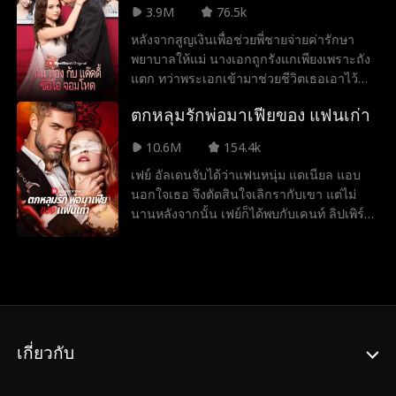
ทรงจำจากอุบัติเหตุ สองแม่ลูกเลยพาเขากลับ
3.9M
76.5k
บ้าน พร้อมร่วมมือกันวางแผนแก้แค้นคนที่
หลังจากสูญเงินเพื่อช่วยพี่ชายจ่ายค่ารักษา
วางแผนร้ายนี้ และคลี่คลายความเข้าใจผิดใน
พยาบาลให้แม่ นางเอกถูกรังแกเพียงเพราะถัง
ใจของทุกคน
แตก ทว่าพระเอกเข้ามาช่วยชีวิตเธอเอาไว้
เธอทำงานพิเศษที่บาร์แห่งหนึ่งและพบกับ
ตกหลุมรักพ่อมาเฟียของ แฟนเก่า
พระเอกโดยบังเอิญอีกครั้ง เขาตัดสินใจช่วย
เหลือค่ารักษาพยาบาล ต่อมานางเอกตั้งท้อง
10.6M
154.4k
ลูกแฝดจากสัมพันธ์ข้ามคืนร่วมกับเขาในครั้ง
เฟย์ อัลเดนจับได้ว่าแฟนหนุ่ม แดเนียล แอบ
นั้น สุดท้ายเธอได้่ย้ายเข้ามาอยู่ร่วมกับเขา
นอกใจเธอ จึงตัดสินใจเลิกรากับเขา แต่ไม่
และกลายเป็นที่รักของทุกคน
นานหลังจากนั้น เฟย์ก็ได้พบกับเคนท์ ลิปเพิร์ต
พ่อของแดเนียลวึ่งเป็นราชามาเฟียผู้ทรง
อำนาจ เคนท์ไม่เพียงเปิดเผยว่าเฟย์คือลูกสาว
แท้ ๆ ของเจ้าพ่อมาเฟีย ลอเรนโซ อัลเดน แต่
ยังเสนอข้อตกลงสุดอันตรายให้เธอ นั่นก็คือให้
เธอแต่งงานกับลูกชายของเขาเพื่อรวมสาย
เลือดของสองตระกูล และเขาจะปกป้อง
เกี่ยวกับ
ครอบครัวของเธอจากอาชญากรผู้โหดเหี้ยม
เฟย์ยอมรับข้อเสนอ และแดเนียลก็แกล้งยินดี
จะแต่งงานกับเธอเพื่อกลบเกลื่อนความจริงที่