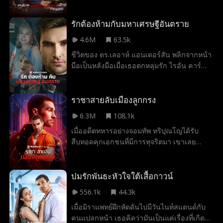
เรื่องนี้ โดยไม่คาดคิดเดกซ์กลายมาเป็น
นักเรียนทำขนมของอะธีน่า จะเกิดอะไรขึ้นเมื่อ
เดกซ์ค้นพบความจริงว่าอะธีน่าคือผู้ที่ช่วยชีวิต
รักต้องห้ามกับมหาเศรษฐีอันตราย
เขา? และอะธีน่าจะทำอย่างไรเมื่อเธอรู้ว่า
4.6M
63.5k
นักเรียนทำขนมของเธอคือราชาอาชญากรรม
ชีวิตของ ดร.เลอาห์ แอนเดอร์สัน พลิกจากหน้า
ใต้ดิน?
มือเป็นหลังมือเมื่อเธอตกหลุมรัก ไรอัน คาร์
เตอร์ มหาเศรษฐีสุดเร่าร้อนและเย้ายวน แต่
ความหลงใหลของเขากลับอันตรายเกินกว่าที่
เธอคาดคิด ความรักอันเร่าร้อนของพวกเขา
ราชาสายลับเมืองลูกกรง
ค่อยๆ กลายเป็นฝันร้าย เมื่อผู้ชายรอบตัวเลอาห์
6.3M
108.1k
เริ่มหายตัวไปอย่างลึกลับ เธอจึงต้องเผชิญหน้า
เมื่ออดีตทหารอย่างจอมทัพ หริปุณโญได้รับ
กับความลับสุดสะพรึงของไรอัน และตัดสินใจ
สืบทอดคุกเอกชนที่มีการทุจริตมา เขาเลย
ให้ได้ว่าหัวใจของเธอจะเลือกความรัก...หรือ
ตัดสินใจปลอมตัวเป็นคนคุกเพื่อแฉตัวผู้รับผิด
เอาชีวิตรอด
ชอบ แต่เมื่อหัวหน้าผู้คุม คนที่เขาเชื่อใจดัน
กลายเป็นผู้นำองค์กรอาชญากรรม จอมทัพ
ปมรักพันธะหัวใจใต้เสื้อกาวน์
ต้องหาทางโน้มน้าวกับเจ้าหน้าที่ว่าเขาไม่ใช่
556.1k
44.3k
นักโทษ แต่เป็นเจ้าของคุกนี้ตัวจริง... หรือไม่ก็
เมื่อมิราแพทย์ฝึกหัดดันไปมีวันไนท์สแตนด์กับ
ต้องหาทางแหกคุกหนีไป ขณะเดียวกัน เขายัง
คนแปลกหน้า เธอคิดว่ามันเป็นแค่เรื่องที่เกิด
ต้องปกป้องผู้บริสุทธิ์ที่ตกอยู่ในอันตราย รวมถึง