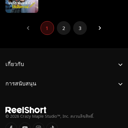
ขึ้นเพียงครั้งเดียวเท่านั้น แต่หนึ่งเดือนต่อมา
นักโทษชราที่ถูกขยายโทษจำคุกอย่างไม่เป็น
เธอกับได้รู้ถึงความจริงที่น่าตกใจสองเรื่องนั่นก็
ธรรม และแพทย์หญิงแสนสวยที่ติดร่างแหไป
คือหนึ่ง เธอท้องลูกกับเขาและสอง คนแปลก
ด้วย จอมทัพจะหาทางหนีไปได้ไหม หรือเขาจะ
หน้าคนนั้นก็คือคุณหมอวายุ หิริปุญโญ หัวหน้า
กลายเป็นหนึ่งในเหยื่อของคุกที่เขาเป็นเจ้าของ
1
2
3
ใหม่ของเธอ ทันทีที่ความลับของมิราถูกเปิดโปง
เสียเอง
ศัตรุของเธอก็มาเยือน รวมทั้งครอบครัวขี้อิจฉา
ของเธอและคนในอดีตของวายุก็ด้วยที่พากัน
พยายามจับเธอกับวายุแยกออกจากกัน ขณะที่
แรงกดดันรายล้อมรอบด้าน พวกเขาจะฝ่าฟัน
ผ่านความโกลาหลและค้นพบรักระหว่างเส้น
เกี่ยวกับ
ทางแห่งอุปสรรคได้หรือไม่
การสนับสนุน
© 2026 Crazy Maple Studio™, Inc. สงวนลิขสิทธิ์.