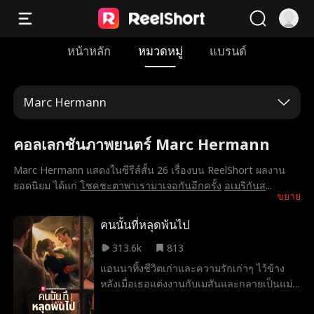
หน้าหลัก
หมวดหมู่
แบรนด์
Marc Hermann
คอลเลกชันภาพยนตร์ Marc Hermann
Marc Hermann แสดงในซีรีส์สั้น 26 เรื่องบน ReelShort ผลงาน
ยอดนิยม ได้แก่
โชคชะตาพาเรามาเจอกันอีกครั้ง
อเมริกันส
...
ขยาย
คนนั้นที่หลุดพ้นไป
313.6k
813
แอนนาทิ้งชีวิตเก่าและความรักเก่าๆ ไว้ข้าง
หลังเมื่อเธอแต่งงานกับเมสันและกลายเป็นแม่ที่
ต้องอยู่บ้าน แอนนาถูกละเลย ไม่พอใจ และถูก