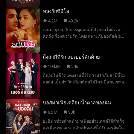
โลแกนปฏิเสธเธอให้เธออีกคนหนึ่งเธอหมาป่า
หลังจากนั้นไม่นานเอ็มม่าก็รู้ว่าเธอไม่ใช่
หลงรักซีอีโอ
หมาป่าธรรมดาและผู้คนอันตรายหลายคน
4.2M
49.2k
กำลังตามเธอมา อัลฟ่าโลแกนปฏิเสธเอ็มม่าดัง
เอ็มม่ายุ่งอยู่กับการดูแลแม่ที่ป่วยจนไม่มีเวลา
นั้นทำไมเขาถึงเต็มใจที่จะเสี่ยงต่อการรักษา
คิดถึงเรื่องความรัก โดยเฉพาะกับออกัสต์ ฮิ
เอ็มม่าให้ปลอดภัย?
วจ์ส เด็กเกเรชื่อดังที่ใครๆ ก็กลัว สิ่งที่เธอไม่รู้ก็
คือออกัสต์รอเธอมาตลอด สิ่งที่เธอไม่รู้คือออกั
สรอคอยเธอมาโดยตลอดโดยหวังว่าจะมี
ถึงสามีที่รัก ลบเบอร์ฉันด้วย
โอกาสชนะใจเธอ เมื่อเส้นทางของพวกเขาเริ่ม
104.8k
546
บรรจบกัน เอ็มมาจะกล้าที่จะเชื่อใจเขาไหม
ติดอยู่ในชีวิตแต่งงานที่ไร้ความรักกับสามีที่ไม่
หรือเธอจะเสี่ยงที่จะสูญเสียรักแท้ไป?
แยแส เอ็มม่า วิลเลียมส์ทนไม่ไหวเมื่อพบเขาอยู่
กับผู้หญิงคนอื่น! เอ็มม่าจึงทำในสิ่งที่ผู้หญิงที่มี
ศักดิ์ศรีจะทำ: เธอขอหย่า! แต่สามีมหาเศรษฐีสุด
ฮอตของเธอกลับไม่ยอมเซ็นเอกสาร... เว้นแต่
บอสมาเฟียเคลือบน้ำตาลของฉัน
เธอจะทำข้อตกลงกับเขา
6.5M
93k
อะธีน่าช่วยหัวหน้ามาเฟียอย่างเดกซ์ได้สำเร็จ
แต่เพื่อนของเธอกลับเป็นคนที่ได้รับเครดิตใน