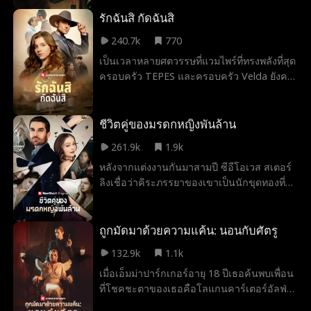
ประเมินค่าต่ำเกินไปในชีวิตแต่งงาน 10 ปีของ
เธอ แอนนาเริ่มหวนนึกถึงความสัมพันธ์ที่เต็ม
รักฉันสิ กัดฉันสิ
ไปด้วยความหลงใหลของเธอกับเอเดรียน โจน
240.7k
770
ส์ อดีตแฟนหนุ่มร็อคสตาร์ของเธอ เมื่อเอเดรี
เป็นเวลาหลายศตวรรษที่แวมไพร์ที่ทรงพลังที่สุด
ยนผู้มีเสน่ห์และอันตรายปรากฏตัวอีกครั้งใน
ครอบครัว TEPES และครอบครัว Velda ยังคง
ชีวิตธรรมดาของเธอ แอนนาถูกบังคับให้เผชิญ
เป็นพันธมิตรซึ่งถ้าแตกสามารถส่งโลกไปสู่
กับความปรารถนาอันลึกล้ำของเธอ...และเลือก
ความวุ่นวายอย่างที่ไม่เคยมีมาก่อน พันธมิตร
ระหว่างอดีตและปัจจุบันของเธอ
ถูกคุกคามโดย Sammantha Evans หญิงสาวที่
ชีวิตคู่ของมรดกหญิงพันล้าน
ดูเหมือนปกติซึ่งเป็นพนักงานเสิร์ฟที่ Club
261.9k
1.9k
Dracula เป็นเจ้าของโดย Alarik Tepes ที่ทรง
หลังจากแต่งงานกันมาสามปี ซีอีโอเวส สเตอร์
พลัง คืนหนึ่งโชคชะตาในวันส่งท้ายปีเก่าโลก
ลิงเชื่อว่าคิระภรรยาของเขาเป็นนักขุดทองที่
จะเปลี่ยนไปตลอดกาล ...
นอกใจ ด้วยความเบื่อหน่ายกับการกล่าวหาและ
การปฏิบัติอย่างโหดร้ายของเวส ในที่สุดคิระก็
หย่ากับเขาและยอมรับตัวตนที่แท้จริงของเธอ
ถูกมัดมาด้วยความแค้น: นอนกับศัตรู
อีกครั้ง...ทายาทมหาเศรษฐี! เวสจะทำอย่างไร
132.9k
1.1k
เมื่อเขารู้ว่าเขาทำผิดพลาดครั้งใหญ่ที่สุดใน
เมื่อเอ็มม่าปาร์กเกอร์อายุ 18 ปีเธอค้นพบเพื่อน
ชีวิต? คิระจะยอมให้เขาชดใช้...หรือตกหลุมรัก
ที่โชคชะตาของเธอคือโลแกนคาร์เตอร์อัลฟ่า
เขาซ้ำแล้วซ้ำเล่า?
ของแพ็คของเธอ แต่ความสุขนั้นมีอายุสั้นเมื่อ