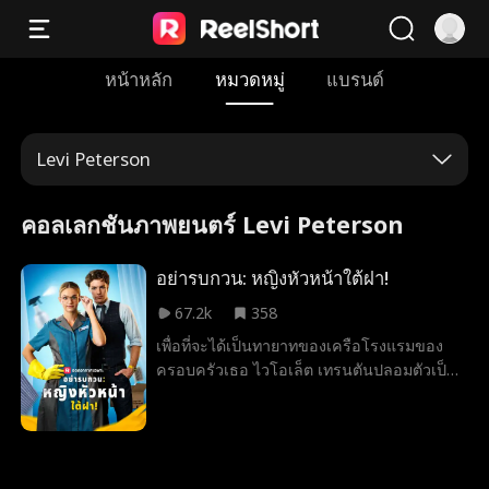
หน้าหลัก
หมวดหมู่
แบรนด์
Levi Peterson
คอลเลกชันภาพยนตร์ Levi Peterson
อย่ารบกวน: หญิงหัวหน้าใต้ฝา!
67.2k
358
เพื่อที่จะได้เป็นทายาทของเครือโรงแรมของ
ครอบครัวเธอ ไวโอเล็ต เทรนตันปลอมตัวเป็น
พนักงานทำความสะอาดและจัดการกับผู้ก่อ
ปัญหาทีละคน เธอจะประสบความสำเร็จและ
กอบกู้โรงแรมได้หรือไม่? และเคซีย์ จอห์นสัน
ซีโอโอคนใหม่สุดเซ็กซี่ของเธอเป็นเพียง