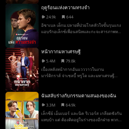
อาฆาตผู้ทรงพลัง... หมาป่าที่เธอไม่ควร
ปรารถนา จึงกลายเป็นเพียงคนเดียวที่จะช่วย
ฤดูร้อนแห่งความทรงจำ
ชีวิตเธอได้
24.9k
644
อิซาเบล เด็กม.ปลายที่ป่วยโรคหัวใจขั้นรุนแรง
แอบรักอเล็กซ์เพื่อนสนิทและกะจะสารภาพหลัง
เรียนจบ แต่กลับเกิดความเข้าใจผิดจนเพื่อนรัก
แตกหัก อเล็กซ์โกรธและปล่อยให้เพื่อนแกล้ง
เธอ สิบปีต่อมา อเล็กซ์พบบันทึกวิดีโอที่อิซาเบล
หน้ากากมหาเศรษฐี
ทิ้งไว้ให้ ความจริงที่ซ่อนอยู่ในนั้นได้เปลี่ยนโลก
5.4M
79.8k
ของเขาไปทั้งใบ
เบื้องหลังหน้ากากอันแวววาวในงาน
มาร์ดิกราส์ จ่าเชลบี้ ทรูโด และมหาเศรษฐี
กริฟฟิน รอย ต่างไม่ชั่งใจ สามปีต่อมาเชลบี้ผู้
สิ้นหวังได้แต่งงานด้วยเหตุผลส่วนตัวกับชายไร้
บ้านที่เธอไม่รู้จักนั่นคือกริฟฟิน เขาจึงปล่อยให้
ฉันสลับร่างกับกรรมตามสนองของฉัน
เธอเชื่อว่าเขาเป็นคนจน จนตอนนี้คนแปลก
3.3M
64.9k
หน้าสองคนที่ไม่ใช่คนแปลกหน้ากันเลย ต่างพบ
เล็กซีย์ เอ็มเบอร์ และนิค ริเวอร์ส เกลียดชังกัน
ว่าตัวเองอยู่ในหน้ากากแห่งหัวใจที่แสนวิเศษ
แทบบ้า แต่ ต้องติดอยู่ในร่างของอีกฝ่าย พวก
เขาต้องร่วมมือกันและหาวิธีกลับเข้าไปใน