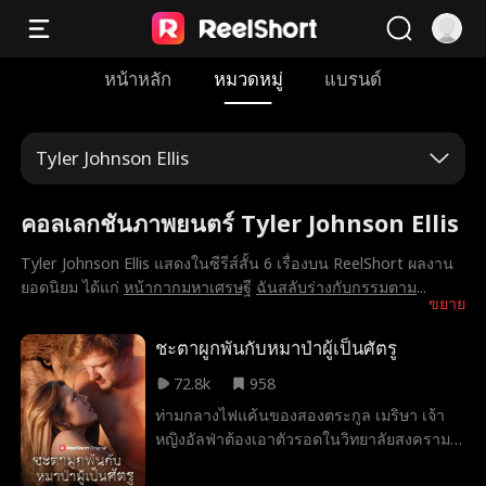
หน้าหลัก
หมวดหมู่
แบรนด์
Tyler Johnson Ellis
คอลเลกชันภาพยนตร์ Tyler Johnson Ellis
Tyler Johnson Ellis แสดงในซีรีส์สั้น 6 เรื่องบน ReelShort ผลงาน
ยอดนิยม ได้แก่
หน้ากากมหาเศรษฐี
ฉันสลับร่างกับกรรมตาม
...
ขยาย
ชะตาผูกพันกับหมาป่าผู้เป็นศัตรู
72.8k
958
ท่ามกลางไฟแค้นของสองตระกูล เมริษา เจ้า
หญิงอัลฟ่าต้องเอาตัวรอดในวิทยาลัยสงคราม
แต่กลับพบว่าคู่โชคชะตาคือ ศิลา ศัตรูคู่