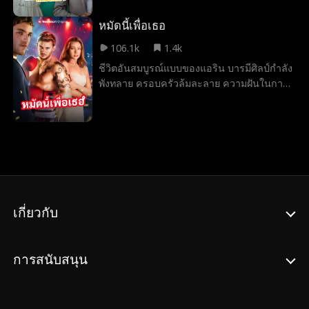
ร่างกายของตัวเอง เรื่องราวคราวรักก็บบรดาล
เกิด
หมัดนี้เพื่อเธอ
106.1k
1.4k
ชีวิตอันสมบูรณ์แบบของแอริน บารมีศิลป์กำลัง
พังทลาย ครอบครัวล้มละลาย ความฝันในการ
เข้าเรียนมหาวิทยาลัยเลือนราง และคนรัก
ตั้งแต่สมัยมัธยมปลายกลับกลายเป็นคนใช้
ความรุนแรง จนกระทั่งสายชล มณฑาทัพ นัก
มวยดาวรุ่งผู้ทำงานกะกลางคืนในบาร์เพื่อหลบ
หนีอดีตของตนก้าวเข้ามาในชีวิตเธอ เมื่อชล
ช่วยแอรินจากอดีตคนรัก ความผูกพันระหว่าง
ทั้งสองก็ค่อย ๆ ก่อตัวขึ้น แต่เมื่ออันตรายคืบ
คลานเข้ามาใกล้ ชลต้องเผชิญทางเลือก
เกี่ยวกับ
ระหว่างความฝันของตนกับการปกป้องหญิงสาว
ผู้ซึ่งอาจเป็นทั้งความหวัง และคนเดียวที่อาจ
ทำให้เขาแตกสลายได้
การสนับสนุน