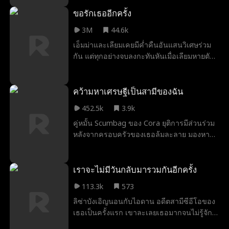
ต้องของพวกเขาจะแต่งงานกับเขาจนกว่านาตา
ลีควินน์จะทำ เธอรู้น้อย ... เธอแต่งงานกับมหา
ขอรักเธออีกครั้ง
เศรษฐีลับจริงๆ! จะเกิดอะไรขึ้นเมื่อเธอค้นพบ
3M
44.6k
ความจริง? คำถามที่ดีกว่าคือ ... ทำไมเซบาส
เอ็มม่าและเลียมเคยมีค่ำคืนอันแสนวิเศษร่วม
เตียนไคลน์ถึงซ่อนตัวตนของเขาตั้งแต่แรก!
กัน แต่ทุกอย่างจบลงกะทันหันเมื่อเลียมหายตัว
ไปในเช้าวันรุ่งขึ้นโดยไม่มีคำอธิบาย หกเดือน
ต่อมา ทั้งคู่ได้กลับมาพบกันอีกครั้งในงาน
แต่งงานของน้องสาวเอ็มม่า ที่ซึ่งเลียมรับหน้าที่
คว้ามหาเศรษฐีเป็นสามีของฉัน
เป็นเพื่อนเจ้าบ่าว เมื่อความรู้สึกที่ยังค้างคาใจ
452.5k
3.9k
กลับมาอีกครั้ง เอ็มม่าจึงตัดสินใจขอให้เลียม
คู่หมั้น Scumbag ของ Cora ยุติการมีส่วนร่วม
แกล้งเป็นคู่เดทในงานแต่งงาน เพื่อให้แฟนเก่า
หลังจากครอบครัวของเธอล้มละลาย มองหา
ของเธอเลิกตามตื๊อเสียที
ปลอบใจเธอไปที่บาร์และนอนกับชายที่ร่ำรวย
ที่สุดในเมืองซึ่งเพิ่งจะเป็นลุงของ Scumbag!
เราจะไม่มีวันกลับมารวมกันอีกครั้ง
113.3k
573
ลิซ่าบังเอิญนอนกับไอดาน อดีตสามีซีอีโอของ
เธอเป็นครั้งแรก เขาละเลยเธอมากจนไม่รู้จัก
หน้าเธอด้วยซ้ำ! วันรุ่งขึ้น ในภาพยนตร์ตลกที่มี