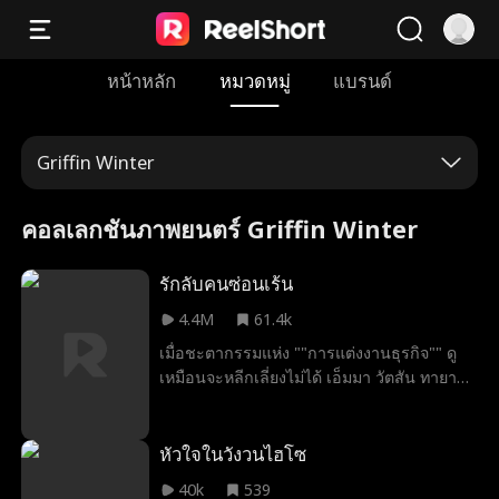
หน้าหลัก
หมวดหมู่
แบรนด์
Griffin Winter
คอลเลกชันภาพยนตร์ Griffin Winter
รักลับคนซ่อนเร้น
4.4M
61.4k
เมื่อชะตากรรมแห่ง ""การแต่งงานธุรกิจ"" ดู
เหมือนจะหลีกเลี่ยงไม่ได้ เอ็มมา วัตสัน ทายาท
สาวแห่งตระกูลวัตสัน ตัดสินใจเริ่มต้นฝึกงานที่
แอนเดอร์สัน คอร์ปอเรชั่น ในขณะเดียวกัน อี
ธาน แอนเดอร์สัน ทายาทหนุ่มแห่งตระกูลแอ
หัวใจในวังวนไฮโซ
นเดอร์สัน ก้าวขึ้นรับตำแหน่งซีอีโอคนใหม่ ทั้ง
40k
539