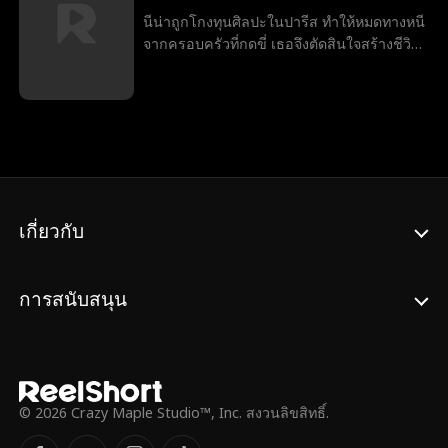
สองต่างซ่อนตัวตนที่แท้จริงเพื่อประเมินกันและ
นีน่าถูกโกงทุนศิลปะในปารีส ทำให้หมดทางหนี
กัน แต่กลับตกหลุมรักตั้งแต่แรกเห็น เรื่องราว
จากครอบครัวที่กดขี่ เธอจึงตัดสินใจสร้างชีวิต
พลิกผันเมื่อมีคนอื่นอ้างตัวว่าเป็นเอ็มมา และ
ใหม่ในฐานะสาวไฮโซในนิวยอร์ก เพื่อหวังพิชิต
เธอกลับเข้าใจผิดว่าชายอีกคนคือ “คู่หมั้น”
ใจยอร์ช ทายาทมหาเศรษฐี ที่จะทำให้คว้า
ของเธอ ด้วยความมุ่งมั่น เอ็มมาและอีธานจึง
โอกาสครั้งที่สองมาได้ แต่เรื่องไม่ง่ายเมื่อเธอ
ต้องช่วยกันหาทางถอนตัวจากการหมั้นหมายที่
กลับเริ่มมีใจให้เจต เพื่อนสนิทของยอร์ชและคน
พวกเขาไม่ได้เลือกเอง แต่พวกเขาจะค้นพบ
ที่อาจเปิดโปงความลับทั้งหมดของเธอ ความ
ความจริงหรือไม่ว่า คนที่พวกเขาตามหาอยู่ตรง
จริงที่ปกปิดไว้นี้จะทำลายทุกอย่าง หรือจะกลาย
หน้ามาตลอด?
เป็นกุญแจสู่ความรักที่ไม่เคยคาดคิดกันนะ
เกี่ยวกับ
การสนับสนุน
© 2026 Crazy Maple Studio™, Inc. สงวนลิขสิทธิ์.