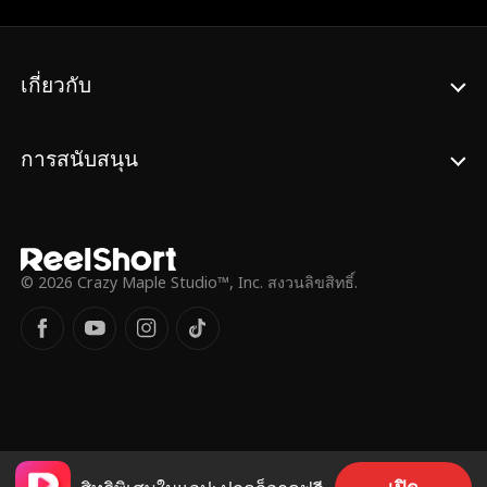
สัมพันธ์กับลูกัส เอเจอร์ แต่เมื่อเหตุการณ์ไม่
คาดคิดเกิดขึ้นและพนักงานทั้งหมดเห็น
ข้อความในโทรศัพท์ของเธอ จะเกิดอะไรขึ้นกับ
เธอและลูกัส เอเจอร์ ว่าเขาจะไล่เธอออกจาก
เกี่ยวกับ
งานหรือไม่... หรือความลับจากอดีตของพวก
เขาจะถูกเปิดเผยขึ้นมา
การสนับสนุน
© 2026 Crazy Maple Studio™, Inc. สงวนลิขสิทธิ์.