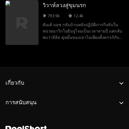
วิวาห์ลวงสู่ขุมนรก
ตอนแรก
ว่าเขาคือ Fabian Winston ศิลปินร่วมสมัยที่
มีชื่อเสียงและทายาทเพียงคนเดียวของ
793.9k
12.4k
ครอบครัวชนชั้นสูง จูบนั้นกลายเป็นไวรัลใน
ดันเต้ บอช กลับบ้านหลังปฏิบัติภารกิจลับใน
ชั่วข้ามคืน ท่ามกลางแรงกดดันจากสาธารณะ
หน่วยนาวิกโยธินจู่โจมเป็นเวลาสามปี แต่กลับ
และสื่อที่ไม่หยุดหย่อน Nichole ถูกบังคับให้เข้า
พบว่าลิลิธ คู่หมั้นของเขาไม่เพียงตั้งครรภ์กับ
สู่การแต่งงานตามสัญญากับ Fabian สิ่งที่เริ่ม
ลูกของเวอร์จิล น้องชายของเขาเท่านั้น
ต้นจากข้อตกลงที่เกิดจากเรื่องอื้อฉาวค่อยๆ
เวอร์จิลยังผลาญเงินของเขาจนหมดอีกด้วย
กลายเป็นความสัมพันธ์ที่ซับซ้อน เต็มไปด้วย
หลังจากต้องเผชิญทั้งการทรยศ ดันเต้จึง
อำนาจ ความลับ และความรู้สึกที่ไม่คาดคิด
เปิดโปงคำโกหกทั้งหมดของเวอร์จิลด้วยคลิป
วิดีโอในวันแต่งงาน
เกี่ยวกับ
การสนับสนุน