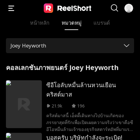
หน้าหลัก
หมวดหมู่
แบรนด์
Joey Heyworth
คอลเลกชันภาพยนตร์ Joey Heyworth
ซีอีโอลับหมื่นล้านหวนเยือน
คริสต์มาส
21.9k
196
คริสต์มาสนี้ เอ็ดดี้เดินทางไปบ้านเกิดของ
ภรรยาสุดที่รักเพื่อเปิดเผยความจริงว่าเขาคือซี
อีโอหมื่นล้านเจ้าของธุรกิจสตาร์ทอัพที่มาแรง
ที่สุดของประเทศ แต่ในบ้านและเมืองเล็กๆ ที่
บอสครับ บริษัทกำลังจะระเบิด!