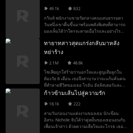
เต็มไปด้วยคนใจดำหน้าเงิน การมาของเขาจะ
49.1k
832
กลายเป็นของขวัญคริสต์มาสสุดพิเศษ หรือจะ
เป็นแค่เรื่องที่จบไม่สวยอย่างสำนวนใกล้เกลือ
กวินท์ พนักงานขายวัยกลางคนแสนธรรมดา
กินด่างกันนะ
วันหนึ่งเขาตื่นขึ้นมาพร้อมพลังพิเศษที่สามารถ
มองเห็นได้ว่าใครจะตายเมื่อไรและอย่างไร
เขาพยายามช่วยหลายคนให้รอดพ้นจากความ
ทายาทสาวสุดแกร่งกลับมาหลัง
ตาย แต่ไม่มีใครเชื่อเขา จนไม่กี่วันต่อมา พลัง
ของเขาบอกว่าจะเกิดเหตุระเบิดในบริษัทที่จะ
หย่าร้าง
คร่าชีวิตทุกคนในตึก เพื่อช่วยทุกคน เขา
2.1M
48.8k
ต้องหาว่าใครเป็นคนวางระเบิดและหยุดยั้งให้
ได้
โซเฟียถูกใส่ร้ายว่านอกใจและสูญเสียลูกใน
ท้องวัย 8 เดือน เธอจึงสาบานว่าจะแก้แค้นคน
ที่ทำลายชีวิตของเธอ ไรอัน อัลลิสเตอร์และลา
น่า ซัลลิแวน เมื่อครอบครัวซัลลิแวนตามล่า
ก้าวข้ามเส้นไปสู่ความรัก
เธอและเปิดเผยว่าเธอคือทายาทตัวจริง ไม่ใช่
18.1k
222
ลาน่า โซเฟียจึงมองเห็นโอกาสที่จะทำให้สามี
เก่าและคนหลอกลวงต้องชดใช้ เธอปกปิดตัว
สามวันก่อนงานแต่งงานของเธอ นักเขียน
ตนที่เพิ่งค้นพบและเริ่มภารกิจแก้แค้น ระหว่าง
อิสระ Nichole จับได้ว่าคู่หมั้นของเธอนอนกับ
ทาง ไรอันตระหนักว่าเขาไม่สามารถมีชีวิตอยู่
เพื่อนเจ้าสาว ด้วยความเสียใจและโกรธ เธอ
ได้หากไม่มีโซเฟีย และเขาถูกลาน่าหลอกใน
พุ่งเข้าไปในบาร์และจูบคนแปลกหน้าโดยไม่รู้