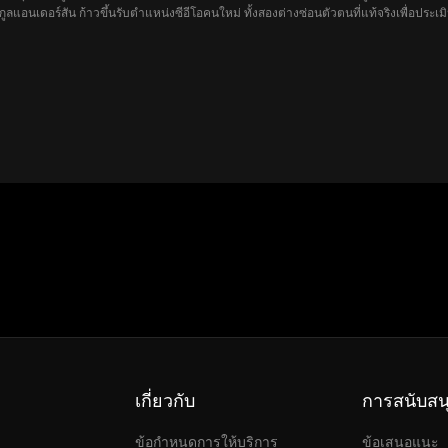
ลแอนเดอร์สัน ก้าวขึ้นรับตำแหน่งซีอีโอคนใหม่ ทั้งสองต่างซ่อนตัวตนที่แท้จริงเพื่อประเมิ
เธอกลับเข้าใจผิดว่าชายอีกคนคือ “คู่หมั้น” ของเธอ ด้วยความมุ่งมั่น เอ็มมาและอีธานจึง
ไม่ว่า คนที่พวกเขาตามหาอยู่ตรงหน้ามาตลอด?
เกี่ยวกับ
การสนับสน
ข้อกำหนดการให้บริการ
ข้อเสนอแนะ