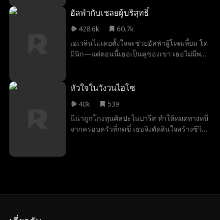
วา คู่แข่งของเธอ เอลล่าที่แตกสลายได้ตกหลุม
รักเลียม เกรเวนส์ พี่ชายของโนอาห์ ซึ่งเป็น
อัลฟ่ากับเชลยผู้บริสุทธิ์
อัลฟ่าคนใหม่ของฝูงเครสเซนต์ที่กลับมา ซึ่งรัก
428.6k
60.7k
เธอมาตั้งแต่เด็กและรู้ว่าเธอคือคู่ครองที่ถูก
เอเวลินไม่เคยตั้งใจจะช่วยอัลฟ่าผู้โหดเหี้ยม โด
กำหนดไว้ของเขา แต่ด้วยคู่แข่งที่อิจฉา อดีตที่
มินิก—แต่ตอนนี้เธอเป็นคู่ของเขา เธอไม่มีพลัง
ขมขื่น และโลกสองใบที่ทำให้พวกเขาแยกจาก
หมาป่าและเลือกแฮร์ริสันแล้ว แต่โดมินิกไม่
กัน เอลล่าและเลียมจะยอมรับความรักที่พวก
ยอมรับคำปฏิเสธ เขาลักพาตัวเธอ อ้างว่าเธอ
เขาถูกกำหนดให้ได้หรือไม่
เป็นของเขา เธอพยายามหนี แต่ยิ่งเธอต่อต้าน
หัวใจในวังวนไฮโซ
ความปรารถนาระหว่างพวกเขายิ่งร้อนแรงขึ้น
40k
539
สิ่งที่ทำให้เธอกลัวที่สุด? คือเธอเริ่มโหยหา
นีน่าถูกโกงทุนศิลปะในปารีส ทำให้หมดทางหนี
เขา...มากกว่าสิ่งใด
จากครอบครัวที่กดขี่ เธอจึงตัดสินใจสร้างชีวิต
ใหม่ในฐานะสาวไฮโซในนิวยอร์ก เพื่อหวังพิชิต
ใจยอร์ช ทายาทมหาเศรษฐี ที่จะทำให้คว้า
โอกาสครั้งที่สองมาได้ แต่เรื่องไม่ง่ายเมื่อเธอ
กลับเริ่มมีใจให้เจต เพื่อนสนิทของยอร์ชและคน
ที่อาจเปิดโปงความลับทั้งหมดของเธอ ความ
จริงที่ปกปิดไว้นี้จะทำลายทุกอย่าง หรือจะกลาย
เป็นกุญแจสู่ความรักที่ไม่เคยคาดคิดกันนะ