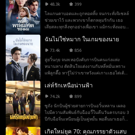
ก่อนอื่น... เขาต้องจัดการกับเหล่านักการเมือง
48.3k
399
ที่คดโกง มหาเศรษฐีด้านเทคโนโลยีผู้ชั่วร้าย
โลแกนตาบอดและถูกทอดทิ้ง จนกระทั่งจิเซลล์
รวมไปถึงมรดกตกทอดของครอบครัวตัวเอง
ช่วยเขาไว้ และพวกเขาก็ตกหลุมรักกัน เธอ
เสียก่อน
เสียสละทุกสิ่งทุกอย่างเพื่อเขา แม้กระทั่งมอบ
กระจกตาให้กับเขา แต่พอเขามองเห็นอีกครั้ง
ฉันไม่ใช่หมาก ในเกมของนาย
เขาก็หายไปแล้ว สิ่งที่เขาไม่รู้ก็คือเธอกำลังตั้ง
ครรภ์ และโชคชะตาก็ทำให้เธอกลายเป็น
73.4k
856
ภรรยาของเขา ห้าปีต่อมา โลแกนกลับมาใน
ลู่ยวิ๋นกุย จนท.หอบังคับการบินคนเก่งแห่ง
บทบาททายาทตระกูลเฮล โดยไม่รู้ว่าภรรยา
หนานหาง ตัดสินใจแต่งงานกับหลี่หมั่นเพราะ
และลูกสาวที่กำลังป่วยคือคนที่เขากำลังตาม
แพ้ลูกตื๊อ หารู้ไม่ว่าเขาหวังแค่เกาะเธอไต่เต้า
หาอยู่ เมื่อความจริงถูกเปิดเผย เขาจะชนะพวก
เลื่อนขั้น เธอไปรอจดทะเบียนด้วยใจเปี่ยมหวัง
เขากลับคืนมาได้หรือไม่ หรือว่าเขาสูญเสีย
เล่ห์รักเหนือน่านฟ้า
โดยไม่รู้ธาตุแท้ของฝ่ายชาย
พวกเขาไปตลอดกาลแล้ว
74.2k
899
ซูถัง นักบินผู้ช่วยสายการบินอวิ๋นหลาน เผลอ
ไปมีความสัมพันธ์กับฉืออวี้ในคืนวันครบรอบ 3
ปีกับฉือจิ่นเหนียนผู้เป็นคู่หมั้น พอตื่นมาเธอก็
รู้สึกผิดและอยากตัดขาดกับฉืออวี้ โดยไม่รู้เลย
เกิดใหม่ยุค 70: คุณภรรยาตัวแสบ
ว่าคู่หมั้นกำลังเล่นชู้กับซูเหยียนน้องสาวต่าง