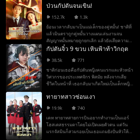
แม่ที่ห้องข้างๆ! จนถึงวันแต่งงาน ซูถังถึงเพิ่ง
ป่วนกัปตันจนเขิน!
รู้ตัวตนที่แท้จริงของฉืออวี้ แต่ที่ช็อกกว่าคือฉือ
152.7k
1.3k
จิ่นเหนียนประกาศเทงานแต่งเพื่อไปหาซูเห
ยียน ปล่อยให้เธอกลายเป็นตัวตลกของสังคม
ย้อนเวลากลับมาเป็นแม่เล็กของคู่หมั้น! ชาติที่
ไฮโซ ท่ามกลางมรสุมชีวิต ชายผู้ทรงอิทธิพล
แล้วมินตราถูกคู่หมั้นวางแผนเล่นงานจน
ที่สุดในเมืองกลับยื่นคำขอแต่งงานมาตรงหน้า
สัญญาหมั้นหมายถูกยกเลิก แล้วยังเสียความ
เธอ
บริสุทธิ์ให้กับผู้ชายห่วยแตก เธอโดนช่วงชิง
กัปตันจิ๋ว 9 ขวบ เหินฟ้าท้าวิกฤต
อนาคตและคะแนนสอบเข้ามหาวิทยาลัย
38.5k
771
สุดท้ายต้องตายพร้อมกับหญิงร้ายชายเลวสอง
คนนั้นเพราะการรักษาที่ผิดพลาด ลืมตาตื่นขึ้น
ชาติก่อนเธอคือกัปตันหญิงคนแรกและหัวหน้า
อีกครั้งย้อนเวลากลับมาตอนที่เพิ่งเข้าเมือง
วิศวกรของประเทศจักร พิสมัย หลังจากเสีย
และได้พบกับรัชชานนท์ครั้งแรก ครั้งนี้เธอ
ชีวิตในหน้าที่ เธอกลับมาเกิดใหม่เป็นเด็กหญิง
ตัดสินใจแต่งงานกับรัชชานนท์ที่อายุต่างกับตัว
วัย 9 ขวบชื่อณิชา! เที่ยวบินที่เธอนั่งเกิดเหตุ
ทายาทสาวซ่อนเงา
เองสิบสี่ปี ขับไล่คู่หมั้นเมื่อชาติที่แล้วออกจาก
เครื่องยนต์ระเบิดกะทันหัน ห้องนักบินสูญเสีย
บ้าน
แรงดัน ทุกชีวิตบนเครื่องแขวนอยู่บนเส้นด้าย!
19.9k
740
ขณะที่ทุกคนสิ้นหวัง เด็กหญิงวัย 9 ขวบคนนี้
เคท ทายาทสายการบินอยากทำงานเป็นแอร์
กลับก้าวออกมา ใช้ความทรงจำในชาติก่อน
โฮสเตสธรรมดาโดยไม่เปิดเผยตัวตน แต่วัน
ควบคุมเครื่องบิน และนำเครื่องลงจอดฉุกเฉิน
แรกจัสมินก็สวมรอยเป็นเธอแถมยังปั่นหัวให้
สุดขีดความสามารถจากความสูงหมื่นเมตร
ลูกเรือเกลียดเคท ขณะเดียวกันเกล็น กัปตัน
สร้างความตกตะลึงไปทั่วทั้งวงการการบิน ทว่า