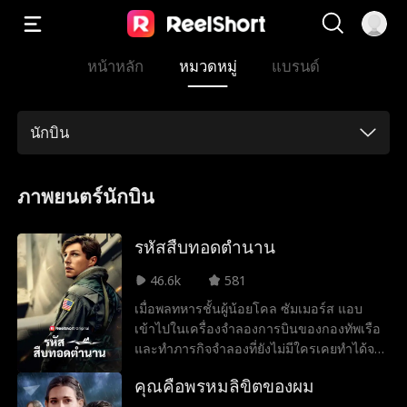
หน้าหลัก
หมวดหมู่
แบรนด์
นักบิน
ภาพยนตร์นักบิน
รหัสสืบทอดตำนาน
46.6k
581
เมื่อพลทหารชั้นผู้น้อยโคล ซัมเมอร์ส แอบ
เข้าไปในเครื่องจำลองการบินของกองทัพเรือ
และทำภารกิจจำลองที่ยังไม่มีใครเคยทำได้จน
สำเร็จ กองทัพเรือจึงตระหนักว่า เขาคือความ
คุณคือพรหมลิขิตของผม
หวังเดียวที่จะป้องกันสงครามโลกครั้งที่ 3 แต่