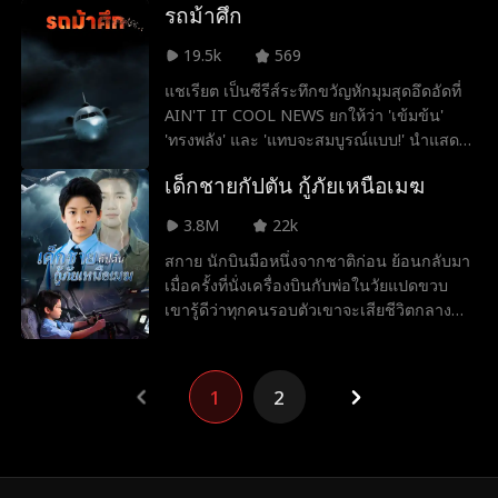
รถม้าศึก
หนุ่มที่เคทถูกจับคลุมถุงชนด้วยเพื่อธุรกิจ กลับ
เบื้องหลังเกียรติยศกลับเต็มไปด้วยภยันตราย
ตกหลุมรักเธอโดยไม่รู้ความจริง ถึงขั้นอยาก
ครอบครัวที่ไม่ชอบหน้าเธอสวมรอยอ้างความ
19.5k
569
ยกเลิกงานแต่ง! เมื่อตัวตนของเคทถูกเปิดเผย
ดีความชอบ ผู้บริหารระดับสูงของบริษัทคู่แข่ง
แชเรียต เป็นซีรีส์ระทึกขวัญหักมุมสุดอึดอัดที่
จัสมินก็ได้รับความอับอายอย่างสาสม ส่วนเค
ตั้งข้อสงสัยต่อหน้าสาธารณชน และ
AIN'T IT COOL NEWS ยกให้ว่า 'เข้มข้น'
ทก็ลงเอยอย่างมีความสุขกับเกล็น
สื่อมวลชนต่างกดดันอย่างหนัก เมื่อต้องเผชิญ
'ทรงพลัง' และ 'แทบจะสมบูรณ์แบบ!' นำแสดง
กับข้อกังขานานัปการ ณิชาจะใช้ความเป็นมือ
โดยแอนโทนี มอนต์โกเมอรี (STAR TREK:
อาชีพที่เกินวัยตอกกลับจนหน้าหงาย และใช้
เด็กชายกัปตัน กู้ภัยเหนือเมฆ
ENTERPRISE)
ความสามารถของตนเองกลับสู่สายงาน
ออกแบบแถวหน้า เพื่อสร้างตำนานบทใหม่ของ
3.8M
22k
เครื่องบินรุ่นเหินฟ้า
สกาย นักบินมือหนึ่งจากชาติก่อน ย้อนกลับมา
เมื่อครั้งที่นั่งเครื่องบินกับพ่อในวัยแปดขวบ
เขารู้ดีว่าทุกคนรอบตัวเขาจะเสียชีวิตกลาง
อากาศเมื่อเครื่องบินลำนี้บินขึ้น เหนือระดับน้ำ
ทะเลเก้าพันเมตร เปลวไฟลุกไหม้บริเวณปีก
เครื่องบิน ห้องโดยสารแตกออก ลมหนาวพัด
1
2
โหมกระหน่ำ ทุกชีวิตตกอยู่ในอันตราย จังหวะ
นั้น เขาต้องใช้ร่างของเด็กน้อยวัยแปดขวบ
เพื่อหยุดเครื่องบินตก ช่วยชีวิตพ่อที่เคยเสีย
ชีวิตขณะปกป้องเขา และผู้โดยสารอีกหลาย