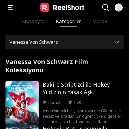
Ana Sayfa
Kategoriler
Marka
Vanessa Von Schwarz
Vanessa Von Schwarz Film
Koleksiyonu
Bakire Striptizci ile Hokey
Yıldızının Yasak Aşkı
172.2k
1.5k
Jenna'nın ikili bir yaşamı vardır: Gündüzleri
sessiz ve sıradan bir öğrenciyken, geceleri
kız kardeşinin hastane masraflarını
ödemek için gizlice striptizcilik yapar.
Hokeyin Kötü Çocuğuyla