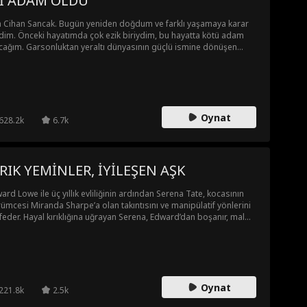
İYİ ADAM ÖLDÜ
 Cihan Sancak. Bugün yeniden doğdum ve farklı yaşamaya karar
dim. Önceki hayatımda çok ezik biriydim, bu hayatta kötü adam
cağım. Garsonluktan yeraltı dünyasının güçlü ismine dönüşen
an, zorbaları yumruklarıyla dize getirir, yeraltı kralı kayınpederi
kan Moran'la akıl savaşı verir. Tek bir prensibi var: "Benim
mıma dokunana hayatı zehir ederim." Pes etmeyince dünyanın
a yol verdiğini işte o zaman anlar.
Oynat
628.2k
6.7k
IRIK YEMİNLER, İYİLEŞEN AŞK
ard Lowe ile üç yıllık evliliğinin ardından Serena Tate, kocasının
ümcesi Miranda Sharpe’a olan takıntısını ve manipülatif yönlerini
feder. Hayal kırıklığına uğrayan Serena, Edward’dan boşanır, mal
lığını geri alır ve geleneksel tıp alanındaki kariyerini yeniden
landırır. Bu süreçte Larry Sims daima onun yanında yer alarak
anda’nın Serena’yı sabote etme komplosunu ortaya çıkarmasına
dım eder. Sonunda Serena ve Larry hızlı bir aşkla evlenir ve
ena’nın ‘Yeni Hayat’ adlı kanser ilacı büyük başarıya ulaşır. Edward
Oynat
asını anlar ama pişmanlık için artık çok geçtir.
221.8k
2.5k