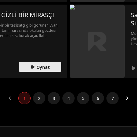
TESİSATÇI SEVGİLİM GİZLİ BİR MİRASÇI
Sa
Si
ir bir tesisatçı gibi görünen Evan,
ir tamir sırasında okulun gözdesi
Müt
dilen kıza kucak açar. İkili,
yön
işkiye başlasa da Serena'ya tutkun
Haw
k zorunda kalırlar. Evan'ın ailesi
hay
 tüm dengeler değişecek; ikili hem
ve 
acaktır.
müt
Oynat
1
2
3
4
5
6
7