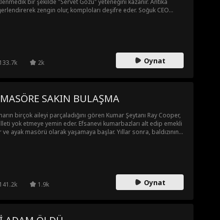
lenmedik bir şekilde "Servet Gözü" yeteneğini kazanır. Antika
erlendirerek zengin olur, komploları deşifre eder. Soğuk CEO
re ile el ele verip ticari rakipleri alt eder, aile sırlarını çözer, Servet
rısı'nın gerçek anlamını kavrar ve nihayet hayatta sıra dışı bir
üşüm gerçekleştirir.
Oynat
133.7k
2k
 MASÖRE SAKIN BULAŞMA
arın birçok aileyi parçaladığını gören Kumar Şeytanı Ray Cooper,
illeti yok etmeye yemin eder. Efsanevi kumarbazları alt edip emekli
r ve ayak masörü olarak yaşamaya başlar. Yıllar sonra, baldızının
arhane borcu onu bu karanlık dünyaya geri çeker. Bataklık hâlâ
umamıştır. Paspal bir işçi kılığına giren Ray, bu pisliği temizlemek
n kumarı silahı olarak kullanarak yeraltı kumarhanelerine döner.
Oynat
141.2k
1.9k