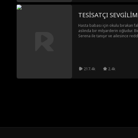
Hasta babası için okulu bırakan fak
aslında bir milyarderin oğludur. B
Serena ile tanışır ve ailesince redde
sorunlarını aşmak için sahte bir il
olan Tyler'ın entrikalarıyla uğraşma
gerçek kimliğini açıkladığında ise
aşkta hem de kariyerde zafere ulaş
217.4k
2.4k