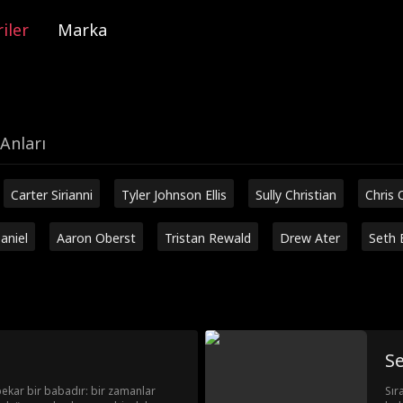
iler
Marka
Anları
Carter Sirianni
Tyler Johnson Ellis
Sully Christian
Chris 
aniel
Aaron Oberst
Tristan Rewald
Drew Ater
Seth 
S
 bekar bir babadır: bir zamanlar
Sır